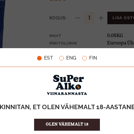
KOGUS:
LISA OST
0.08KG
MAHT
Euroopa Üh
PÄRITOLURIIK
14.38 €/KG
ÜHIKU HIND
EST
ENG
FIN
594904020
KOOD
20
KOGUS KASTIS
KINNITAN, ET OLEN VÄHEMALT 18-AASTAN
OLEN VÄHEMALT 18