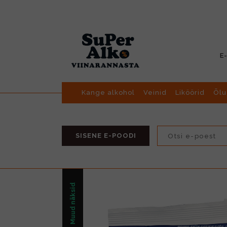
E
Kange alkohol
Veinid
Liköörid
Õlu
SISENE E-POODI
Muud näksid