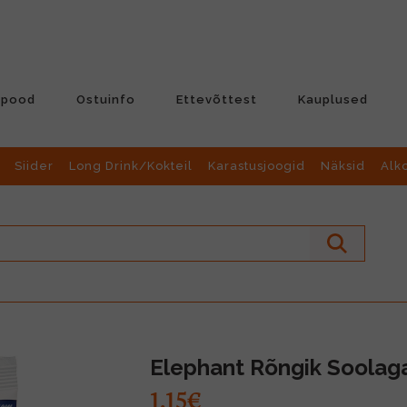
-pood
Ostuinfo
Ettevõttest
Kauplused
Siider
Long Drink/Kokteil
Karastusjoogid
Näksid
Alk
Elephant Rõngik Soolag
1.15€