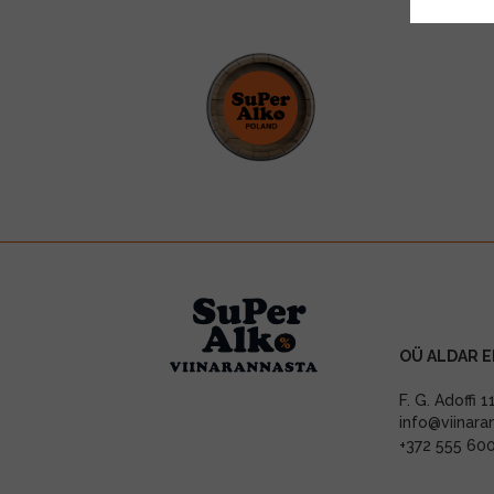
OÜ ALDAR E
F. G. Adoffi 
info@viinara
+372 555 60