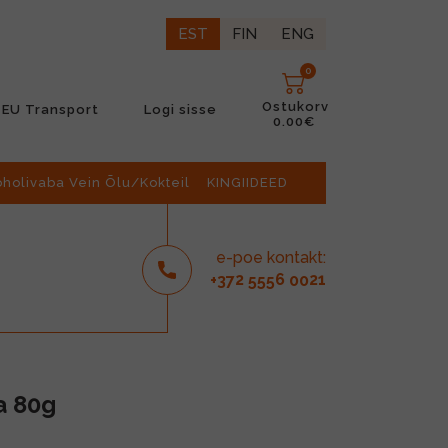
EST
FIN
ENG
0
Ostukorv
EU Transport
Logi sisse
0.00€
oholivaba Vein Õlu/Kokteil
KINGIIDEED
e-poe kontakt:
2
6
21
+37
555
00
a 80g