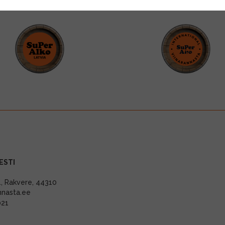
ESTI
11, Rakvere, 44310
nnasta.ee
021