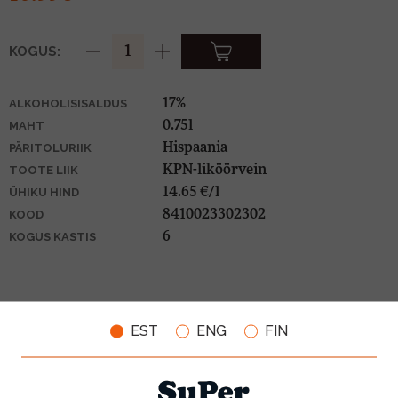
KOGUS:
17%
ALKOHOLISISALDUS
0.75l
MAHT
Hispaania
PÄRITOLURIIK
KPN-liköörvein
TOOTE LIIK
14.65 €/l
ÜHIKU HIND
8410023302302
KOOD
6
KOGUS KASTIS
SOBIVUS TOIDUGA
EST
ENG
FIN
VEINIMAJA