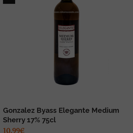
MUU PIIRITUSJOOK
GLÖGI
TEKIILA
HÕRGUTAJA
Gonzalez Byass Elegante Medium
Sherry 17% 75cl
10.99€