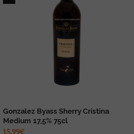
MUU PIIRITUSJOOK
GLÖGI
TEKIILA
HÕRGUTAJA
Gonzalez Byass Sherry Cristina
Medium 17,5% 75cl
15.99€