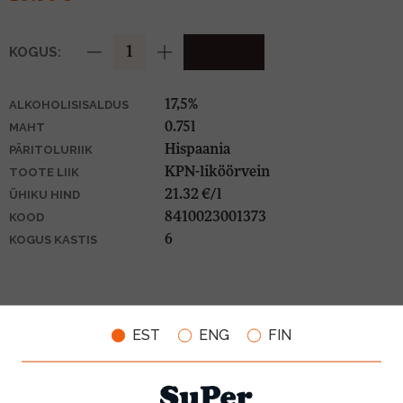
KOGUS:
17,5%
ALKOHOLISISALDUS
0.75l
MAHT
Hispaania
PÄRITOLURIIK
KPN-liköörvein
TOOTE LIIK
21.32 €/l
ÜHIKU HIND
8410023001373
KOOD
6
KOGUS KASTIS
SOBIVUS TOIDUGA
EST
ENG
FIN
VEINIMAJA