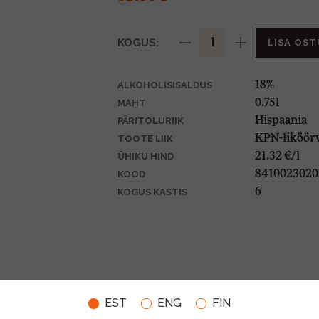
KOGUS:
LISA OST
18%
ALKOHOLISISALDUS
0.75l
MAHT
Hispaania
PÄRITOLURIIK
KPN-liköör
TOOTE LIIK
21.32 €/l
ÜHIKU HIND
8410023020
KOOD
6
KOGUS KASTIS
EST
ENG
FIN
VIINAMARJAD