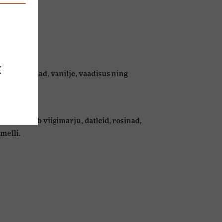
E
levad rosinad, vanilje, vaadisus ning
Tunda võib viigimarju, datleid, rosinad,
amelli.