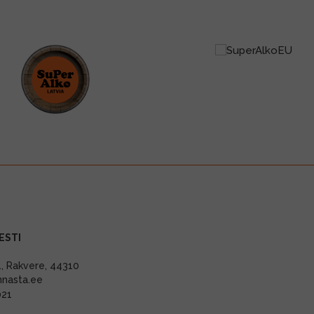
ESTI
11, Rakvere, 44310
nnasta.ee
021