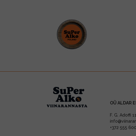
OÜ ALDAR E
F. G. Adoffi 
info@viinara
+372 555 60