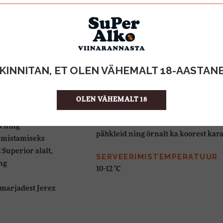
75% Palomino, 25% Pedro Ximenez
VÄRVUS
Intensiivne tume mahagon
nu oma heledale
AROOM
ning suudab
KINNITAN, ET OLEN VÄHEMALT 18-AASTAN
Rikkalik ning mitmekülgne, esile tu
n ülioluline
sarapuupähklid.
 suvesid ning
OLEN VÄHEMALT 18
lud, kust
MAITSE
st, et sealt
Maitses väga pehme ning kreemine. 
a ning
pähkleid ning õrnalt ka koorest kar
lmistamiseks
Superior alalt,
SERVEERIMISTEMPERATUUR
ng
10-12 °C
y
marjadest Jerez