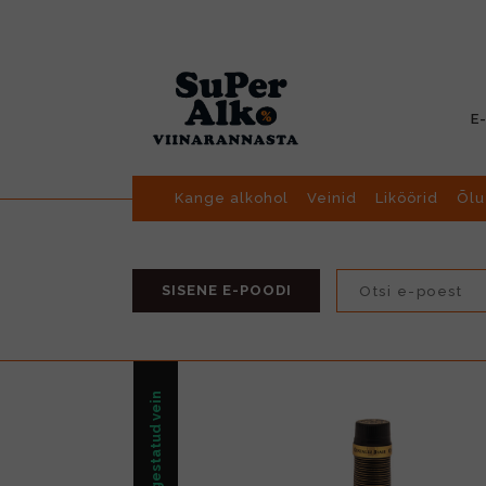
E
Kange alkohol
Veinid
Liköörid
Õlu
SISENE E-POODI
Kangestatud vein