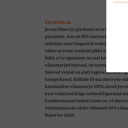
VEINIMAJA
Jerezi (Sherry) piirkond on eripärane tä
pinnasele, mis on 60% ulatuses kriidine 
talletada suuri koguseid vedelikku, mis o
võttes arvesse sealseid pikki ning kuumi
fakti, et irrigatsioon on seal keelatud. Põl
viinamarjad tulevad, on tuntud selle poole
tulevad veinid on alati tugeva karakterig
komplekssed. Kõikide firma sherryde va
kasutatakse viinamarju 100% ainult Jerez 
kust valmivad kõige mitmekülgsemad ni
kvaliteetsemad tooted (nõue on, et sherr
valmistamiseks oleks vähemalt 60% viina
Superior alalt).