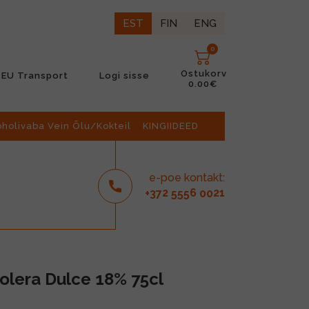
EST
FIN
ENG
0
Ostukorv
EU Transport
Logi sisse
0.00€
oholivaba Vein Õlu/Kokteil
KINGIIDEED
e-poe kontakt:
2
6
21
+37
555
00
olera Dulce 18% 75cl