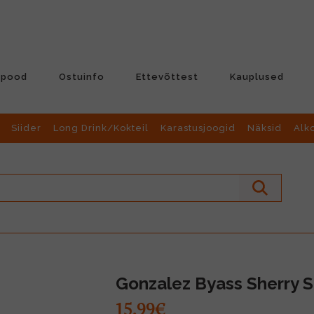
-pood
Ostuinfo
Ettevõttest
Kauplused
Siider
Long Drink/Kokteil
Karastusjoogid
Näksid
Alk
Gonzalez Byass Sherry S
15.99€