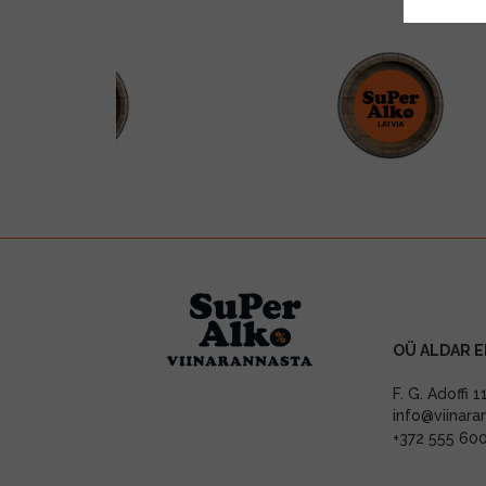
OÜ ALDAR E
F. G. Adoffi 
info@viinara
+372 555 60