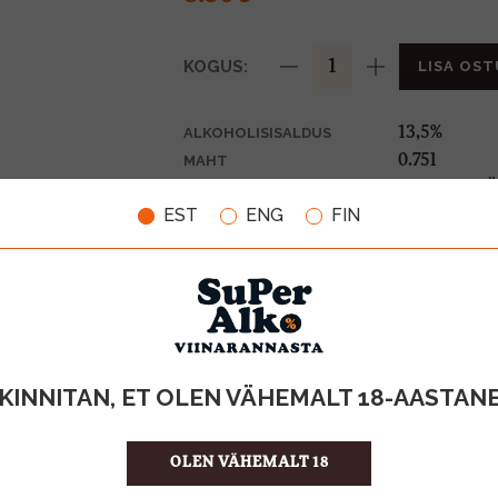
KOGUS:
LISA OST
13,5%
ALKOHOLISISALDUS
0.75l
MAHT
Ameerika Ü
PÄRITOLURIIK
EST
ENG
FIN
Geogr.tähise
TOOTE LIIK
11.33 €/l
ÜHIKU HIND
4008005630
KOOD
6
KOGUS KASTIS
KINNITAN, ET OLEN VÄHEMALT 18-AASTAN
OLEN VÄHEMALT 18