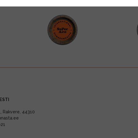
ESTI
11, Rakvere, 44310
nnasta.ee
021