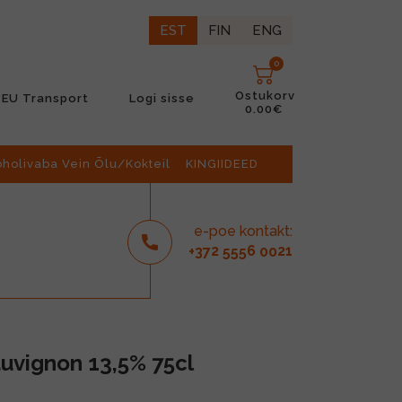
EST
FIN
ENG
0
Ostukorv
EU Transport
Logi sisse
0.00€
oholivaba Vein Õlu/Kokteil
KINGIIDEED
e-poe kontakt:
2
6
21
+37
555
00
auvignon 13,5% 75cl