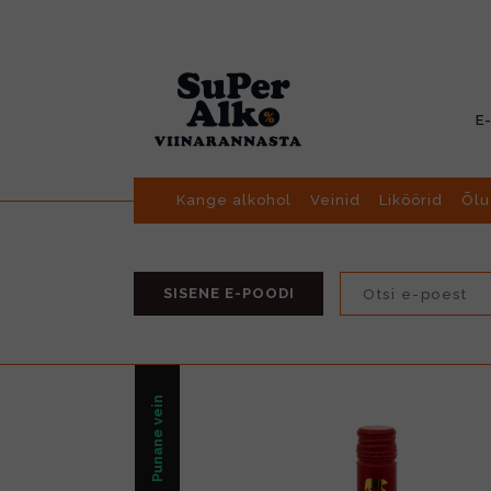
E
Kange alkohol
Veinid
Liköörid
Õlu
SISENE E-POODI
Punane vein