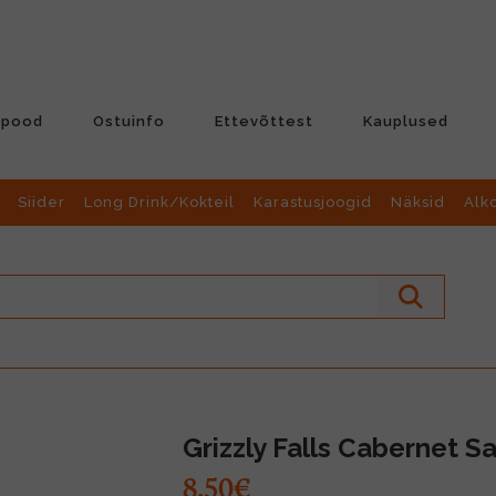
-pood
Ostuinfo
Ettevõttest
Kauplused
Siider
Long Drink/Kokteil
Karastusjoogid
Näksid
Alk
Grizzly Falls Cabernet S
8.50€