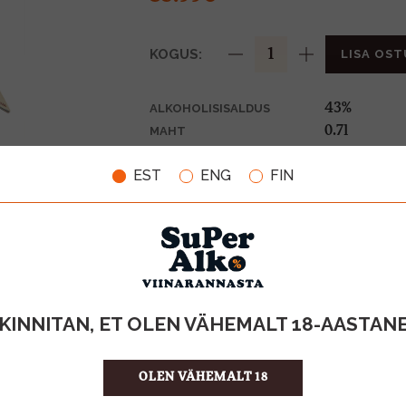
KOGUS:
LISA OST
43%
ALKOHOLISISALDUS
0.7l
MAHT
Iirimaa
PÄRITOLURIIK
EST
ENG
FIN
Gin
TOOTE LIIK
51.41 €/l
ÜHIKU HIND
5391530350
KOOD
6
KOGUS KASTIS
KINNITAN, ET OLEN VÄHEMALT 18-AASTAN
OLEN VÄHEMALT 18