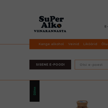
E
Kange alkohol
Veinid
Liköörid
Õlu
SISENE E-POODI
Džinn