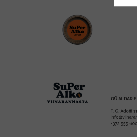
OÜ ALDAR E
F. G. Adoffi 
info@viinara
+372 555 60