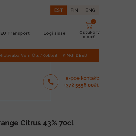
EST
FIN
ENG
0
Ostukorv
EU Transport
Logi sisse
0.00€
oholivaba Vein Õlu/Kokteil
KINGIIDEED
e-poe kontakt:
2
6
21
+37
555
00
ange Citrus 43% 70cl