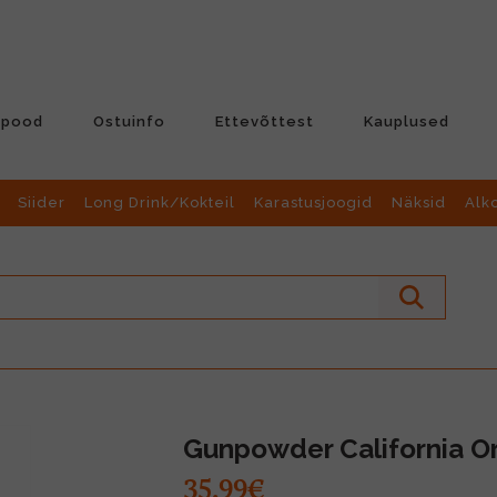
-pood
Ostuinfo
Ettevõttest
Kauplused
Siider
Long Drink/Kokteil
Karastusjoogid
Näksid
Alk
Gunpowder California Or
35.99€