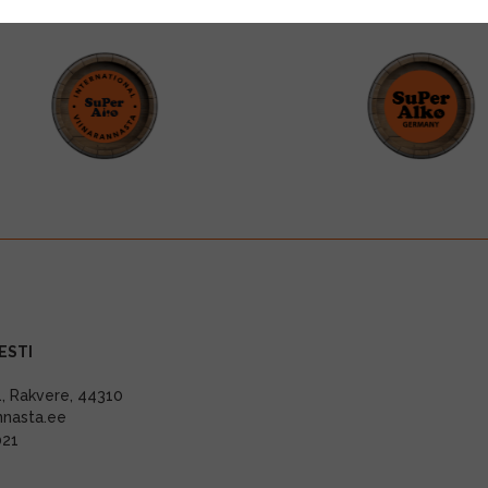
ESTI
11, Rakvere, 44310
nnasta.ee
021