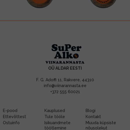
OÜ ALDAR EESTI
F. G. Adoffi 11, Rakvere, 44310
info@viinarannasta.ee
+372 555 60021
E-pood
Kauplused
Blogi
Ettevõttest
Tule tööle
Kontakt
Ostuinfo
Isikuandmete
Muuda küpsiste
töötlemine
nõusolekut