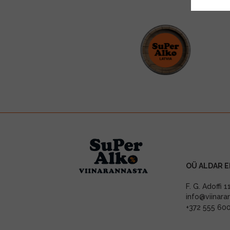
OÜ ALDAR E
F. G. Adoffi 
info@viinara
+372 555 60