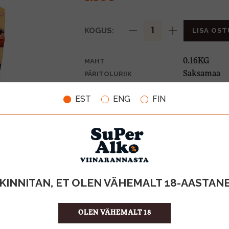
KOGUS:
LISA OST
0.16KG
MAHT
Saksamaa
PÄRITOLURIIK
9.38 €/KG
ÜHIKU HIND
EST
ENG
FIN
4001686327
KOOD
44
KOGUS KASTIS
KINNITAN, ET OLEN VÄHEMALT 18-AASTAN
OLEN VÄHEMALT 18