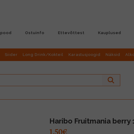
-pood
Ostuinfo
Ettevõttest
Kauplused
Siider
Long Drink/Kokteil
Karastusjoogid
Näksid
Alk
Haribo Fruitmania berry
1.50€