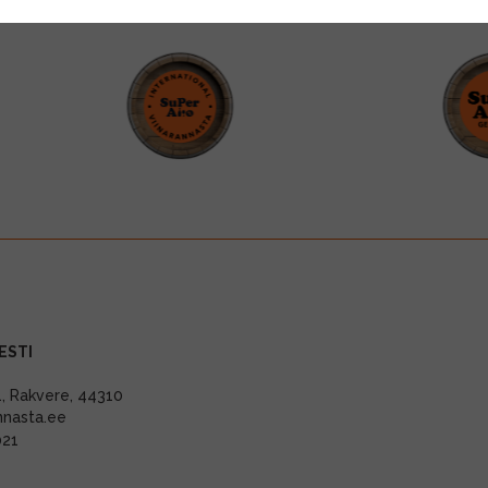
ESTI
11, Rakvere, 44310
nnasta.ee
021