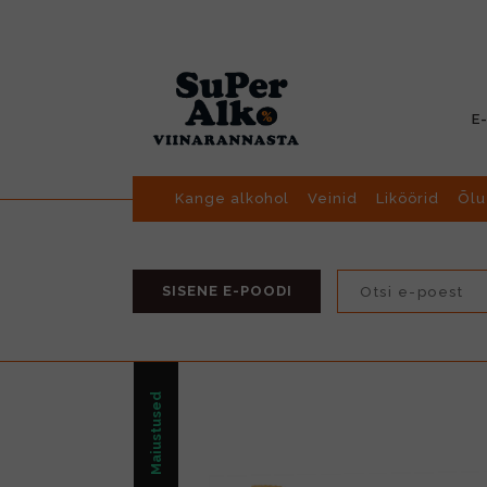
E
Kange alkohol
Veinid
Liköörid
Õlu
SISENE E-POODI
Maiustused