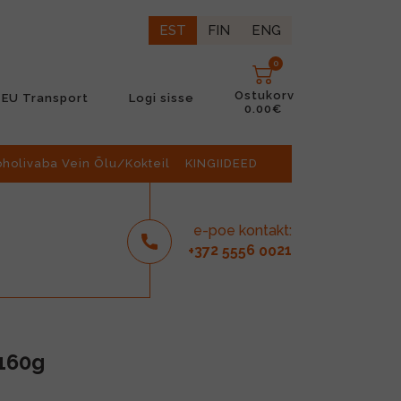
EST
FIN
ENG
0
Ostukorv
EU Transport
Logi sisse
0.00€
oholivaba Vein Õlu/Kokteil
KINGIIDEED
e-poe kontakt:
2
6
21
+37
555
00
 160g