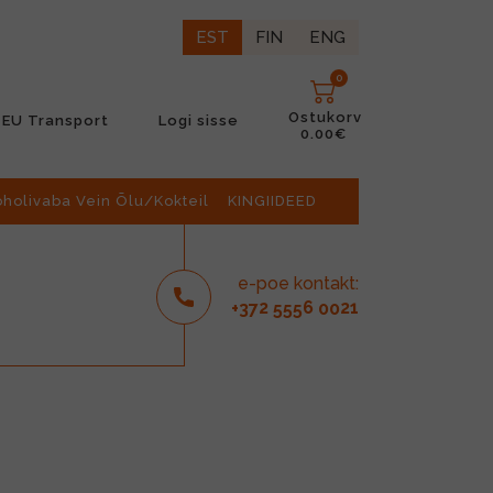
EST
FIN
ENG
0
Ostukorv
EU Transport
Logi sisse
0.00€
oholivaba Vein Õlu/Kokteil
KINGIIDEED
e-poe kontakt:
2
6
21
+37
555
00