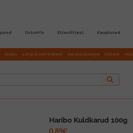
-pood
Ostuinfo
Ettevõttest
Kauplused
Siider
Long Drink/Kokteil
Karastusjoogid
Näksid
Alk
Haribo Kuldkarud 100g
0.89€