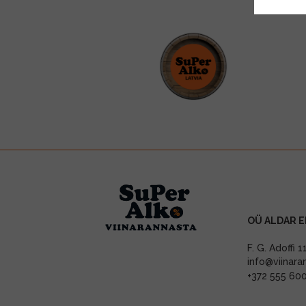
OÜ ALDAR E
F. G. Adoffi 
info@viinara
+372 555 60