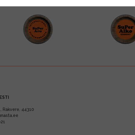
ESTI
11, Rakvere, 44310
nnasta.ee
021