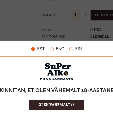
KOGUS:
LISA OST
0.1KG
MAHT
Saksamaa
PÄRITOLURIIK
8.90 €/KG
ÜHIKU HIND
EST
ENG
FIN
4001686301
KOOD
30
KOGUS KASTIS
KINNITAN, ET OLEN VÄHEMALT 18-AASTAN
OLEN VÄHEMALT 18