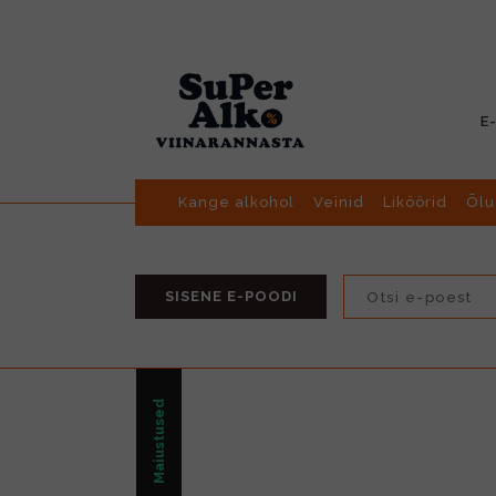
E
Kange alkohol
Veinid
Liköörid
Õlu
SISENE E-POODI
Maiustused