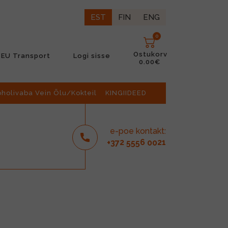
EST
FIN
ENG
0
Ostukorv
EU Transport
Logi sisse
0.00€
oholivaba Vein Õlu/Kokteil
KINGIIDEED
e-poe kontakt:
2
6
21
+37
555
00