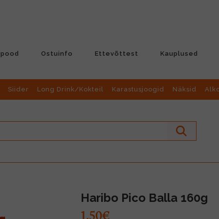
-pood
Ostuinfo
Ettevõttest
Kauplused
Siider
Long Drink/Kokteil
Karastusjoogid
Näksid
Alk
Haribo Pico Balla 160g
1.50€