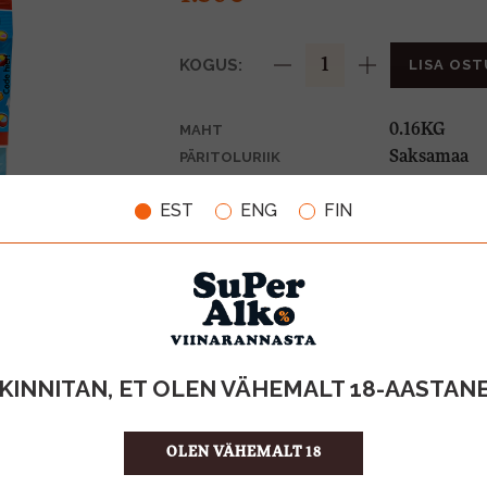
KOGUS:
LISA OST
0.16KG
MAHT
Saksamaa
PÄRITOLURIIK
9.38 €/KG
ÜHIKU HIND
EST
ENG
FIN
4001686120
KOOD
36
KOGUS KASTIS
KINNITAN, ET OLEN VÄHEMALT 18-AASTAN
OLEN VÄHEMALT 18