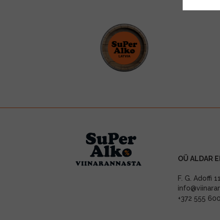
OÜ ALDAR E
F. G. Adoffi 
info@viinara
+372 555 60