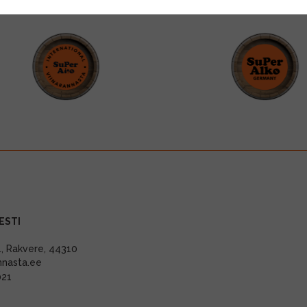
ESTI
11, Rakvere, 44310
nnasta.ee
021