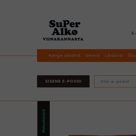
E
Kange alkohol
Veinid
Liköörid
Õlu
SISENE E-POODI
Maiustused