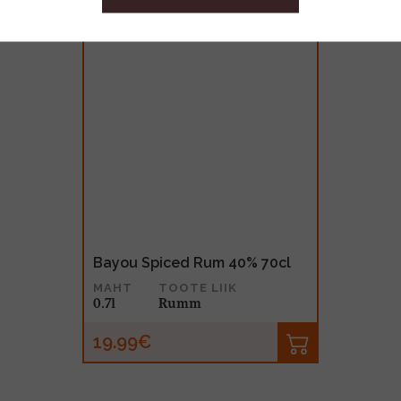
Bayou Spiced Rum 40% 70cl
MAHT
TOOTE LIIK
0.7l
Rumm
19.99€