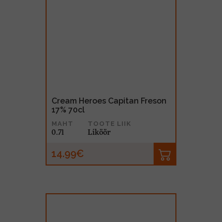
Cream Heroes Capitan Freson
17% 70cl
MAHT
TOOTE LIIK
0.7l
Liköör
14.99€