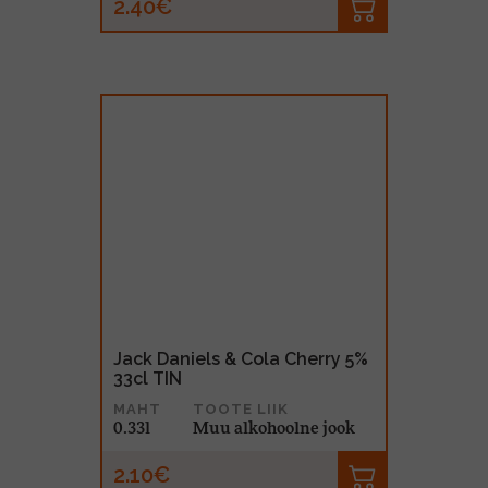
2.40€
Jack Daniels & Cola Cherry 5%
33cl TIN
MAHT
TOOTE LIIK
0.33l
Muu alkohoolne jook
2.10€