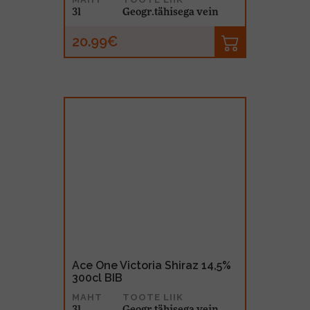
3l
Geogr.tähisega vein
20.99€
Ace One Victoria Shiraz 14,5%
300cl BIB
MAHT
TOOTE LIIK
3l
Geogr.tähisega vein