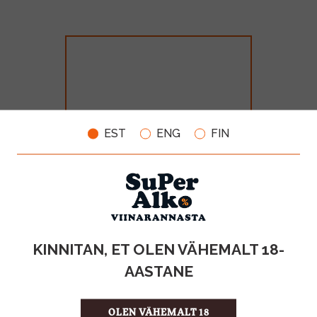
EST
ENG
FIN
Bonaparte Cognac 40% 70cl
MAHT
TOOTE LIIK
KINNITAN, ET OLEN VÄHEMALT 18-
0.7l
Cognac
AASTANE
28.99€
OLEN VÄHEMALT 18