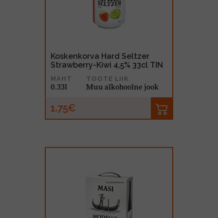
MUU PIIRITUSJOOK
GLÖGI
TEKIILA
HÕRGUTAJA
Koskenkorva Hard Seltzer
Strawberry-Kiwi 4,5% 33cl TIN
MAHT
TOOTE LIIK
0.33l
Muu alkohoolne jook
1.75€