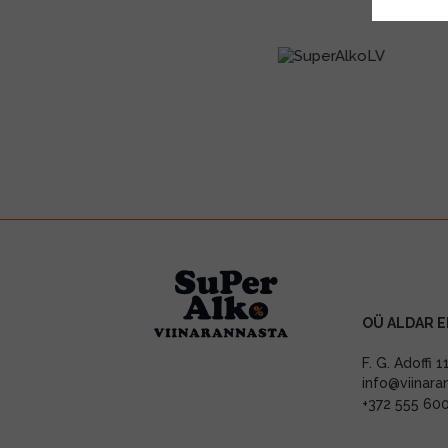
OÜ ALDAR E
F. G. Adoffi 
info@viinara
+372 555 60