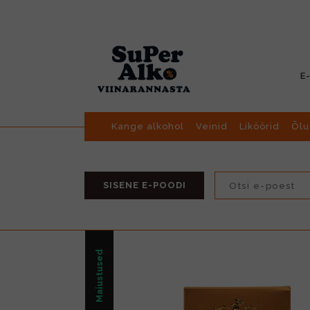
E
Kange alkohol
Veinid
Liköörid
Õlu
SISENE E-POODI
Maiustused