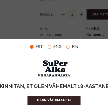
KOGUS:
LISA OST
0.08KG
MAHT
Rumeenia
PÄRITOLURIIK
28.75 €/KG
ÜHIKU HIND
EST
ENG
FIN
5941021024
KOOD
20
KOGUS KASTIS
KINNITAN, ET OLEN VÄHEMALT 18-AASTAN
OLEN VÄHEMALT 18