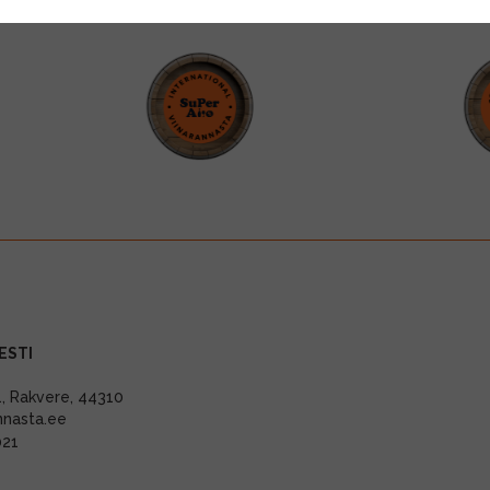
ESTI
11, Rakvere, 44310
nnasta.ee
021