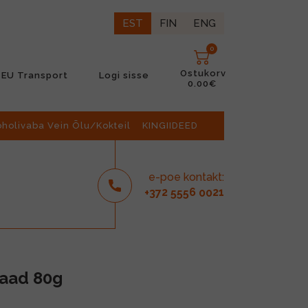
EST
FIN
ENG
0
Ostukorv
EU Transport
Logi sisse
0.00€
oholivaba Vein Õlu/Kokteil
KINGIIDEED
e-poe kontakt:
2
6
21
+37
555
00
laad 80g