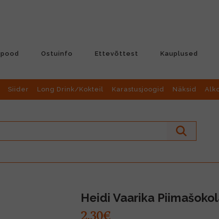
-pood
Ostuinfo
Ettevõttest
Kauplused
Siider
Long Drink/Kokteil
Karastusjoogid
Näksid
Alk
Heidi Vaarika Piimašoko
2.30€