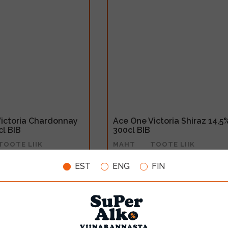
ictoria Chardonnay
Ace One Victoria Shiraz 14,5
cl BIB
300cl BIB
TOOTE LIIK
MAHT
TOOTE LIIK
Geogr.tähisega vein
3l
Geogr.tähisega vein
EST
ENG
FIN
20.99€
LISA OSTUKORVI
LISA OSTUKORV