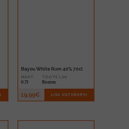
Bayou White Rum 40% 70cl
MAHT
TOOTE LIIK
0.7l
Rumm
19.99€
I
LISA OSTUKORVI