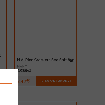
%
N.A! Rice Crackers Sea Salt 85g
MAHT
0.085KG
2.40€
I
LISA OSTUKORVI