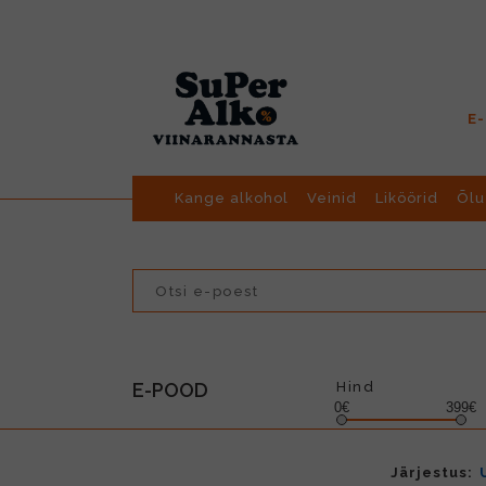
E
Kange alkohol
Veinid
Liköörid
Õlu
E-POOD
Hind
0€
399€
Järjestus: