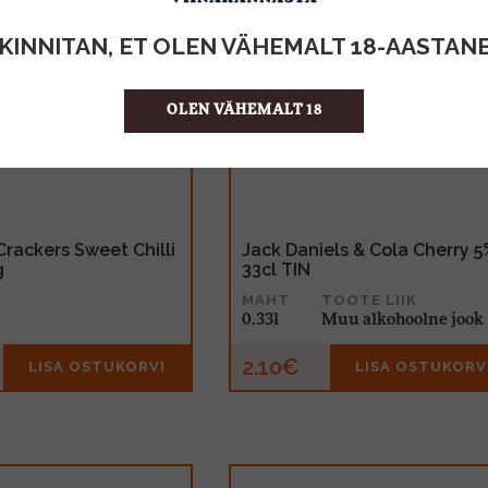
KINNITAN, ET OLEN VÄHEMALT 18-AASTAN
OLEN VÄHEMALT 18
Crackers Sweet Chilli
Jack Daniels & Cola Cherry 5
g
33cl TIN
MAHT
TOOTE LIIK
0.33l
Muu alkohoolne jook
2.10€
LISA OSTUKORVI
LISA OSTUKORV