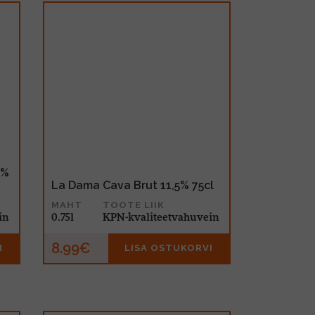
5%
La Dama Cava Brut 11,5% 75cl
MAHT
TOOTE LIIK
in
0.75l
KPN-kvaliteetvahuvein
8.99€
I
LISA OSTUKORVI