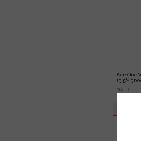
Ace One V
13,5% 300
MAHT
3l
20.99€