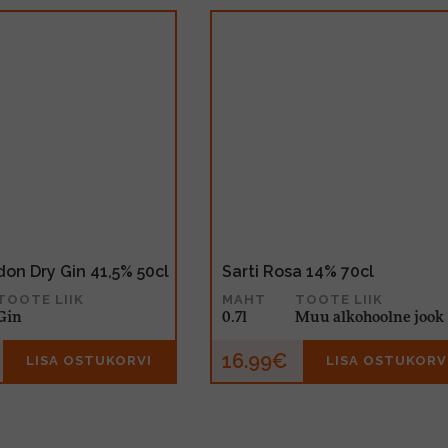
on Dry Gin 41,5% 50cl
Sarti Rosa 14% 70cl
TOOTE LIIK
MAHT
TOOTE LIIK
Gin
0.7l
Muu alkohoolne jook
16.99€
LISA OSTUKORVI
LISA OSTUKORV