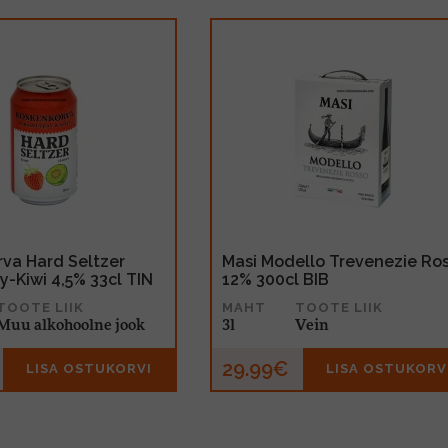
va Hard Seltzer
Masi Modello Trevenezie Ro
y-Kiwi 4,5% 33cl TIN
12% 300cl BIB
TOOTE LIIK
MAHT
TOOTE LIIK
Muu alkohoolne jook
3l
Vein
29.99€
LISA OSTUKORVI
LISA OSTUKORV