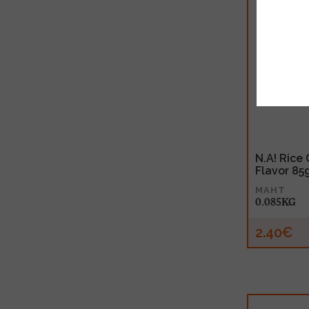
N.A! Rice 
Flavor 85
MAHT
0.085KG
2.40€