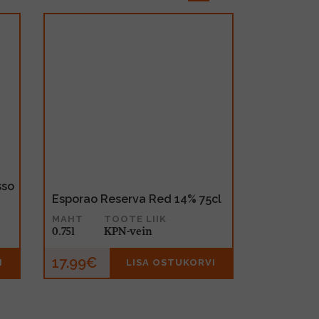
sso
Esporao Reserva Red 14% 75cl
MAHT
TOOTE LIIK
0.75l
KPN-vein
17.99€
I
LISA OSTUKORVI