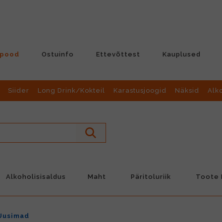
-pood
Ostuinfo
Ettevõttest
Kauplused
Siider
Long Drink/Kokteil
Karastusjoogid
Näksid
Alk
Alkoholisisaldus
Maht
Päritoluriik
Toote L
Uusimad