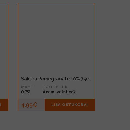
Sakura Pomegranate 10% 75cl
MAHT
TOOTE LIIK
0.75l
Arom. veinijook
4.99€
I
LISA OSTUKORVI