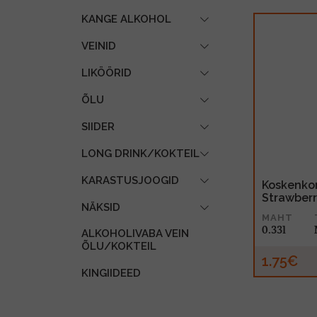
KANGE ALKOHOL
VEINID
LIKÖÖRID
ÕLU
SIIDER
LONG DRINK/KOKTEIL
KARASTUSJOOGID
Koskenkor
Strawberr
NÄKSID
MAHT
0.33l
ALKOHOLIVABA VEIN
ÕLU/KOKTEIL
1.75€
KINGIIDEED