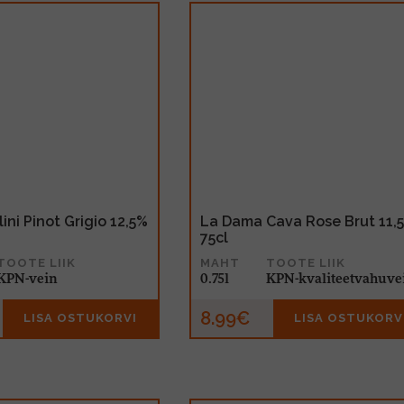
ini Pinot Grigio 12,5%
La Dama Cava Rose Brut 11,
75cl
TOOTE LIIK
MAHT
TOOTE LIIK
KPN-vein
0.75l
KPN-kvaliteetvahuve
8.99€
LISA OSTUKORVI
LISA OSTUKORV