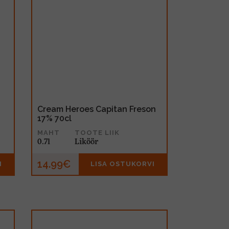
Cream Heroes Capitan Freson
17% 70cl
MAHT
TOOTE LIIK
0.7l
Liköör
14.99€
I
LISA OSTUKORVI