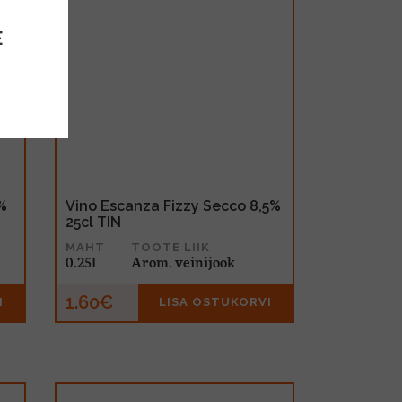
E
%
Vino Escanza Fizzy Secco 8,5%
25cl TIN
MAHT
TOOTE LIIK
0.25l
Arom. veinijook
1.60€
I
LISA OSTUKORVI