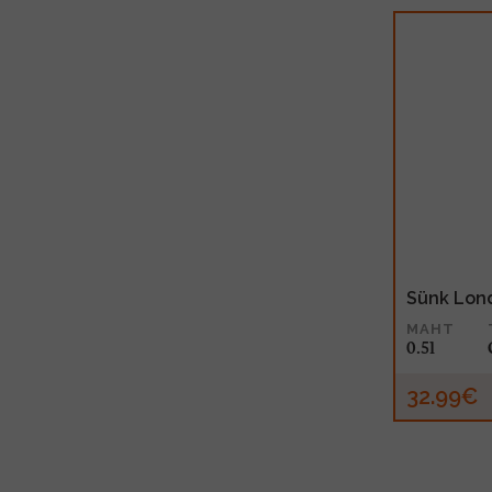
Sünk Lond
MAHT
0.5l
32.99€