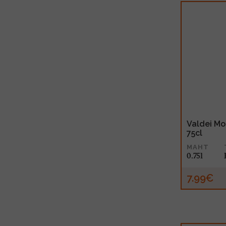
Valdei Mol
75cl
MAHT
0.75l
7.99€