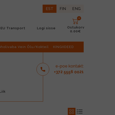
EST
FIN
ENG
0
Ostukorv
EU Transport
Logi sisse
0.00€
oholivaba Vein Õlu/Kokteil
KINGIIDEED
e-poe kontakt:
2
6
21
+37
555
00
iik