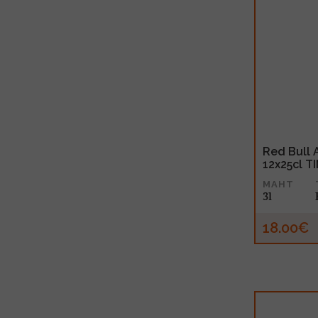
Red Bull 
12x25cl T
MAHT
3l
18.00€