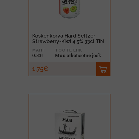
MUU PIIRITUSJOOK
GLÖGI
TEKIILA
HÕRGUTAJA
Koskenkorva Hard Seltzer
Strawberry-Kiwi 4,5% 33cl TIN
MAHT
TOOTE LIIK
0.33l
Muu alkohoolne jook
1.75€