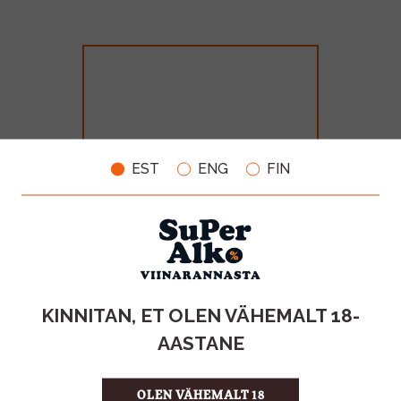
EST
ENG
FIN
Bonaparte Cognac 40% 70cl
MAHT
TOOTE LIIK
KINNITAN, ET OLEN VÄHEMALT 18-
0.7l
Cognac
AASTANE
28.99€
OLEN VÄHEMALT 18