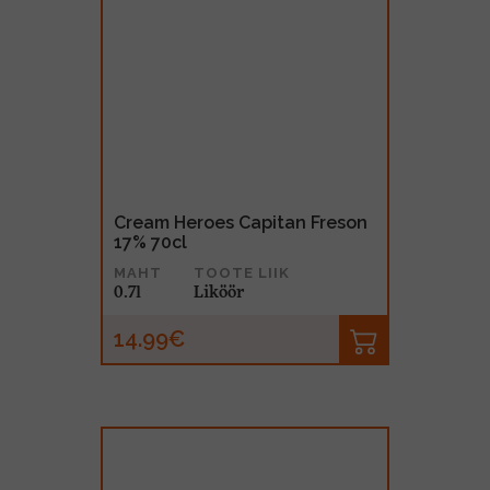
Cream Heroes Capitan Freson
17% 70cl
MAHT
TOOTE LIIK
0.7l
Liköör
14.99€