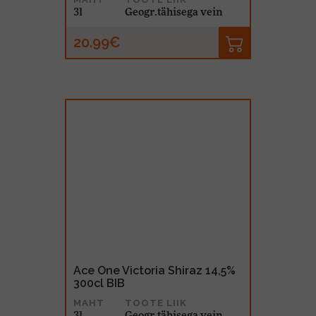
3l
Geogr.tähisega vein
20.99€
Ace One Victoria Shiraz 14,5%
300cl BIB
MAHT
TOOTE LIIK
3l
Geogr.tähisega vein