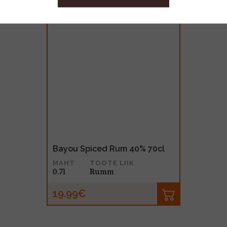
Bayou Spiced Rum 40% 70cl
MAHT
TOOTE LIIK
0.7l
Rumm
19.99€