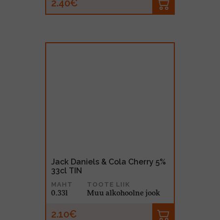
2.40€
Jack Daniels & Cola Cherry 5%
33cl TIN
MAHT
TOOTE LIIK
0.33l
Muu alkohoolne jook
2.10€