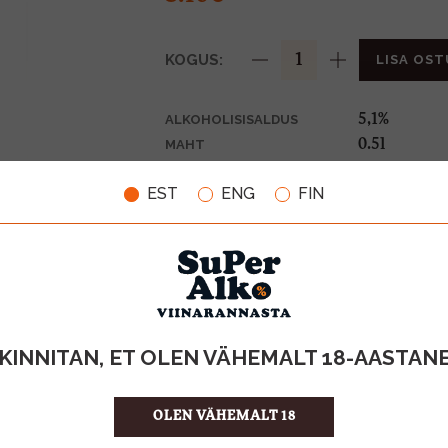
KOGUS:
LISA OST
5,1%
ALKOHOLISISALDUS
0.5l
MAHT
Saksamaa
PÄRITOLURIIK
EST
ENG
FIN
Õlu
TOOTE LIIK
0,10€
PANT
6.20 €/l
ÜHIKU HIND
40821146
KOOD
20
KOGUS KASTIS
KINNITAN, ET OLEN VÄHEMALT 18-AASTAN
OLEN VÄHEMALT 18