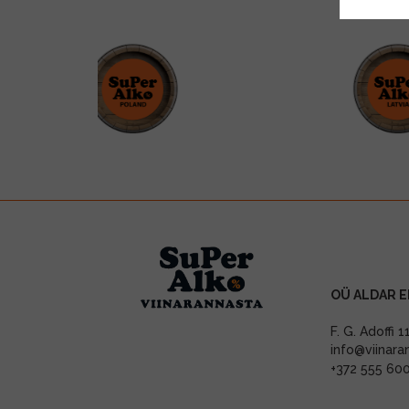
OÜ ALDAR E
F. G. Adoffi 
info@viinara
+372 555 60