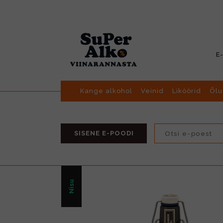
E
Kange alkohol
Veinid
Liköörid
Õlu
SISENE E-POODI
Nisu