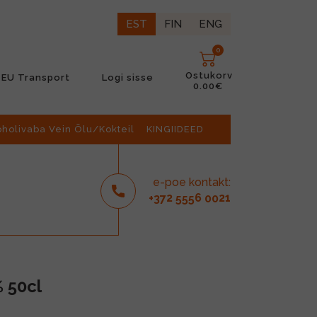
EST
FIN
ENG
0
Ostukorv
EU Transport
Logi sisse
0.00€
oholivaba Vein Õlu/Kokteil
KINGIIDEED
e-poe kontakt:
2
6
21
+37
555
00
 50cl