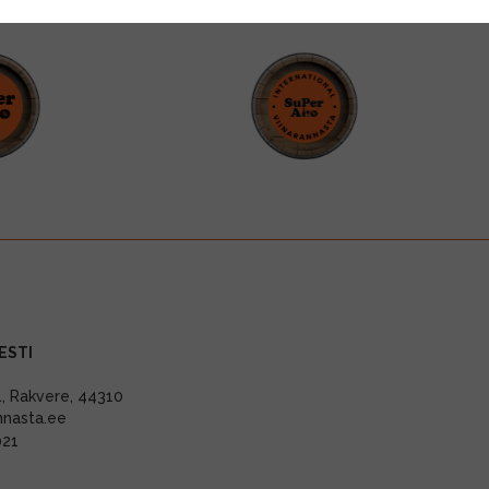
ESTI
11, Rakvere, 44310
nnasta.ee
021