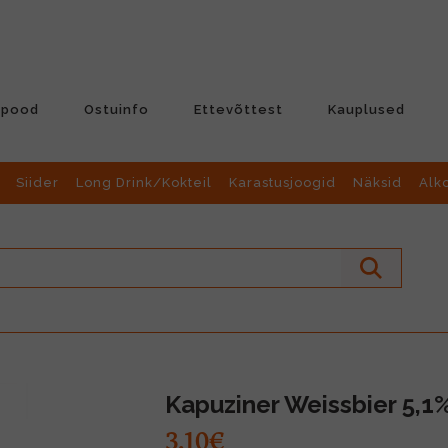
-pood
Ostuinfo
Ettevõttest
Kauplused
Siider
Long Drink/Kokteil
Karastusjoogid
Näksid
Alk
Kapuziner Weissbier 5,1%
3.10€