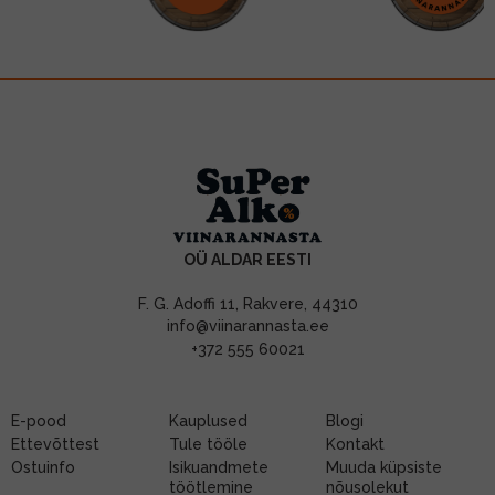
OÜ ALDAR EESTI
F. G. Adoffi 11, Rakvere, 44310
info@viinarannasta.ee
+372 555 60021
E-pood
Kauplused
Blogi
Ettevõttest
Tule tööle
Kontakt
Ostuinfo
Isikuandmete
Muuda küpsiste
töötlemine
nõusolekut