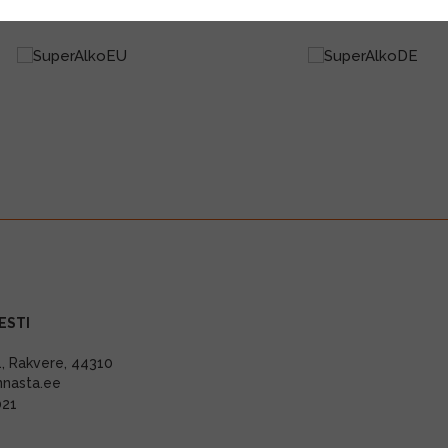
ESTI
11, Rakvere, 44310
nnasta.ee
021