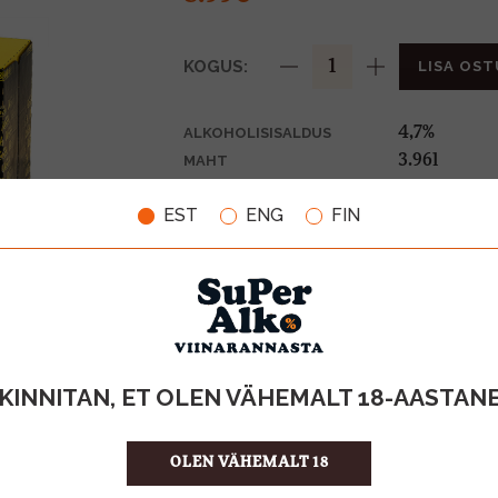
KOGUS:
LISA OST
4,7%
ALKOHOLISISALDUS
3.96l
MAHT
Eesti
PÄRITOLURIIK
EST
ENG
FIN
Õlu
TOOTE LIIK
1,20€
PANT
2.27 €/l
ÜHIKU HIND
4742883018
KOOD
12
KOGUS KASTIS
KINNITAN, ET OLEN VÄHEMALT 18-AASTAN
OLEN VÄHEMALT 18