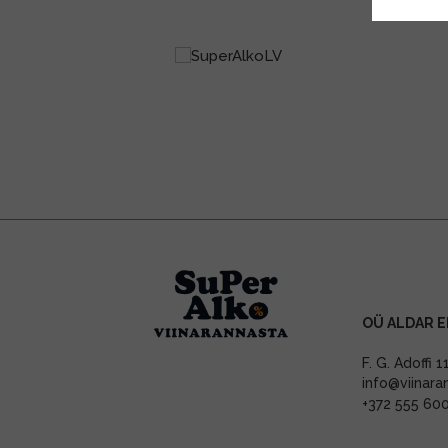
OÜ ALDAR E
F. G. Adoffi 
info@viinara
+372 555 60