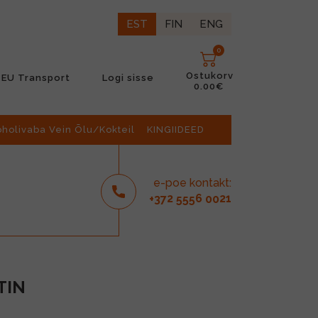
EST
FIN
ENG
0
Ostukorv
EU Transport
Logi sisse
0.00€
oholivaba Vein Õlu/Kokteil
KINGIIDEED
e-poe kontakt:
2
6
21
+37
555
00
TIN