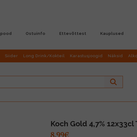
-pood
Ostuinfo
Ettevõttest
Kauplused
Siider
Long Drink/Kokteil
Karastusjoogid
Näksid
Alk
Koch Gold 4,7% 12x33cl 
8.99€