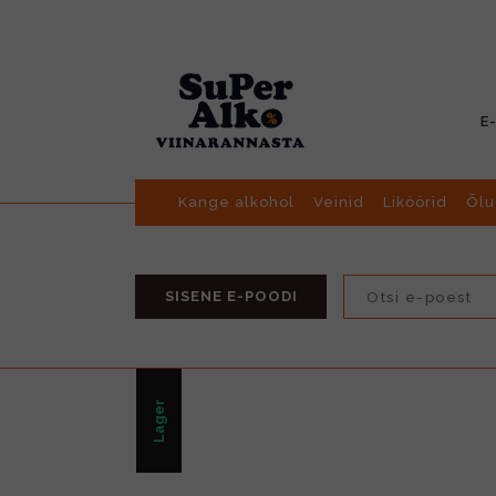
E
Kange alkohol
Veinid
Liköörid
Õlu
SISENE E-POODI
Lager