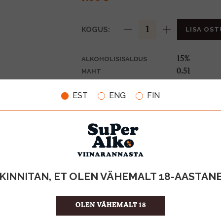
KOGUS:
LISA OST
15%
ALKOHOLISISALDUS
0.5l
MAHT
Soome
PÄRITOLURIIK
EST
ENG
FIN
Piiritusjook
TOOTE LIIK
15.98 €/l
ÜHIKU HIND
6412700353
KOOD
12
KOGUS KASTIS
KINNITAN, ET OLEN VÄHEMALT 18-AASTAN
OLEN VÄHEMALT 18