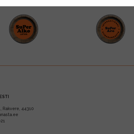
ESTI
11, Rakvere, 44310
nnasta.ee
021