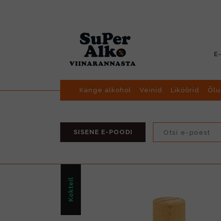
E
Kange alkohol
Veinid
Liköörid
Õlu
SISENE E-POODI
Kokteil