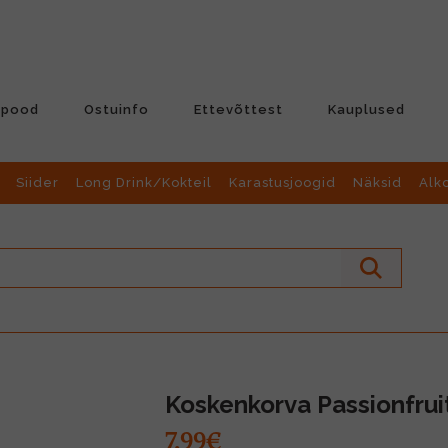
-pood
Ostuinfo
Ettevõttest
Kauplused
Siider
Long Drink/Kokteil
Karastusjoogid
Näksid
Alk
Koskenkorva Passionfrui
7.99€