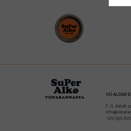
OÜ ALDAR E
F. G. Adoffi 
info@viinara
+372 555 60