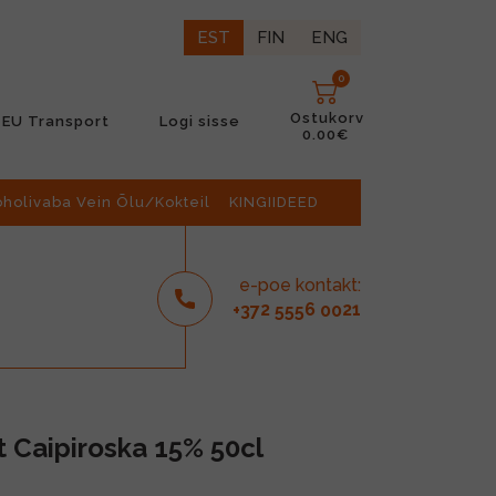
EST
FIN
ENG
0
Ostukorv
EU Transport
Logi sisse
0.00€
oholivaba Vein Õlu/Kokteil
KINGIIDEED
e-poe kontakt:
2
6
21
+37
555
00
t Caipiroska 15% 50cl