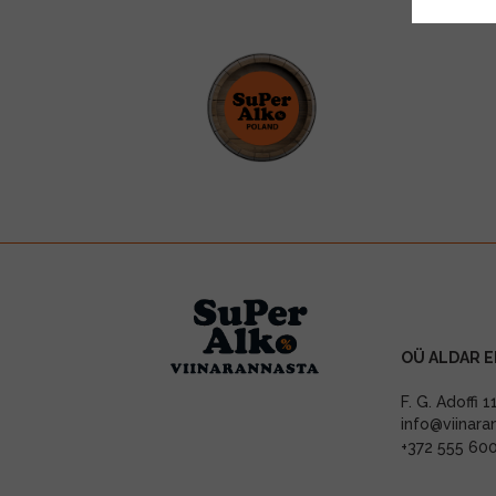
OÜ ALDAR E
F. G. Adoffi 
info@viinara
+372 555 60