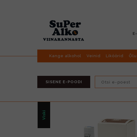
E
Kange alkohol
Veinid
Liköörid
Õlu
SISENE E-POODI
Viski