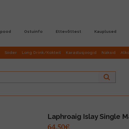
-pood
Ostuinfo
Ettevõttest
Kauplused
Siider
Long Drink/Kokteil
Karastusjoogid
Näksid
Alk
Laphroaig Islay Single M
64.50€