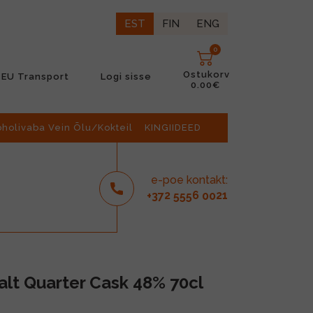
EST
FIN
ENG
0
Ostukorv
EU Transport
Logi sisse
0.00€
oholivaba Vein Õlu/Kokteil
KINGIIDEED
e-poe kontakt:
2
6
21
+37
555
00
alt Quarter Cask 48% 70cl