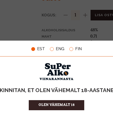
KOGUS:
LISA OST
48%
ALKOHOLISISALDUS
0.7l
MAHT
Šotimaa
PÄRITOLURIIK
EST
ENG
FIN
Whiskey
TOOTE LIIK
92.14 €/l
ÜHIKU HIND
5010019640
KOOD
6
KOGUS KASTIS
KINNITAN, ET OLEN VÄHEMALT 18-AASTAN
OLEN VÄHEMALT 18