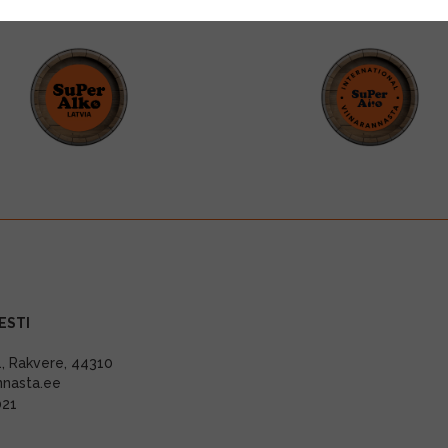
ESTI
11, Rakvere, 44310
nnasta.ee
021