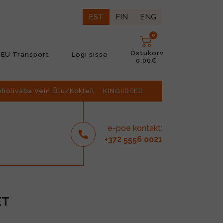
EST
FIN
ENG
0
Ostukorv
EU Transport
Logi sisse
0.00€
oholivaba Vein Õlu/Kokteil
KINGIIDEED
e-poe kontakt:
2
6
21
+37
555
00
ET