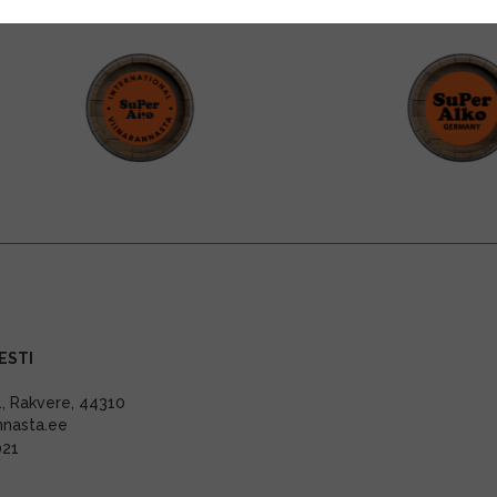
ESTI
11, Rakvere, 44310
nnasta.ee
021