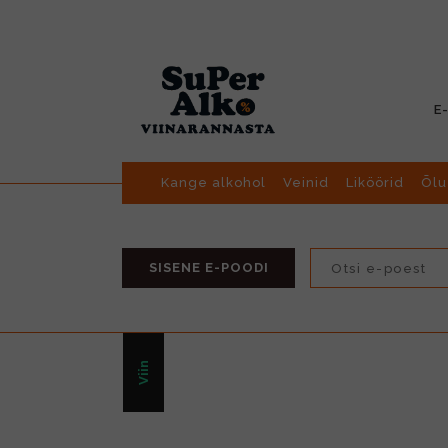
E
Kange alkohol
Veinid
Liköörid
Õlu
SISENE E-POODI
Viin