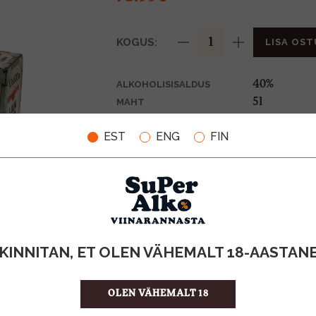
KOGUS:
LISA OST
40%
ALKOHOLISISALDUS
5l
MAHT
Eesti
PÄRITOLURIIK
EST
ENG
FIN
Viin
TOOTE LIIK
14.80 €/l
ÜHIKU HIND
4740050051
KOOD
10
KOGUS KASTIS
KINNITAN, ET OLEN VÄHEMALT 18-AASTAN
OLEN VÄHEMALT 18