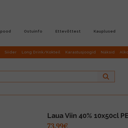
-pood
Ostuinfo
Ettevõttest
Kauplused
Siider
Long Drink/Kokteil
Karastusjoogid
Näksid
Alk
Laua Viin 40% 10x50cl P
73.99€