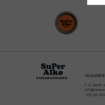
OÜ ALDAR E
F. G. Adoffi 
info@viinara
+372 555 60