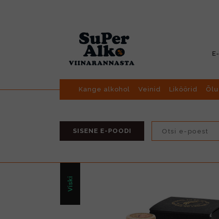
E
Kange alkohol
Veinid
Liköörid
Õlu
SISENE E-POODI
Viski