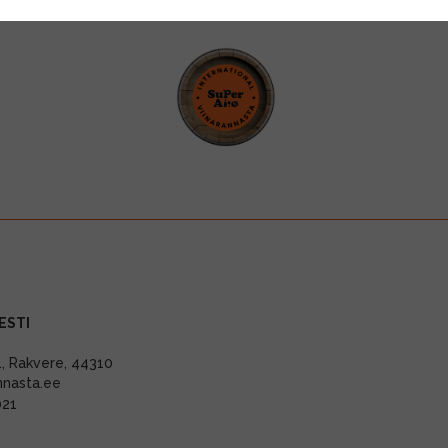
ESTI
11, Rakvere, 44310
nnasta.ee
021