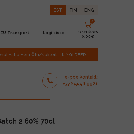
EST
FIN
ENG
0
Ostukorv
EU Transport
Logi sisse
0.00€
oholivaba Vein Õlu/Kokteil
KINGIIDEED
e-poe kontakt:
2
6
21
+37
555
00
atch 2 60% 70cl