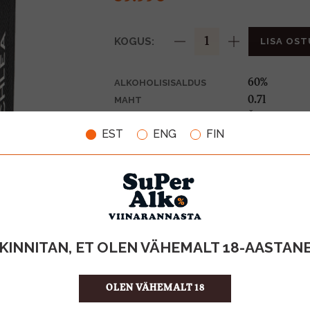
KOGUS:
LISA OST
60%
ALKOHOLISISALDUS
0.7l
MAHT
Šotimaa
PÄRITOLURIIK
EST
ENG
FIN
Whiskey
TOOTE LIIK
85.70 €/l
ÜHIKU HIND
5065008253
KOOD
6
KOGUS KASTIS
KINNITAN, ET OLEN VÄHEMALT 18-AASTAN
OLEN VÄHEMALT 18