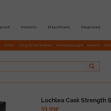
-pood
Ostuinfo
Ettevõttest
Kauplused
Siider
Long Drink/Kokteil
Karastusjoogid
Näksid
Alk
Lochlea Cask Strength B
59.99€