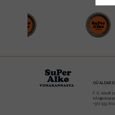
OÜ ALDAR E
F. G. Adoffi 
info@viinara
+372 555 60