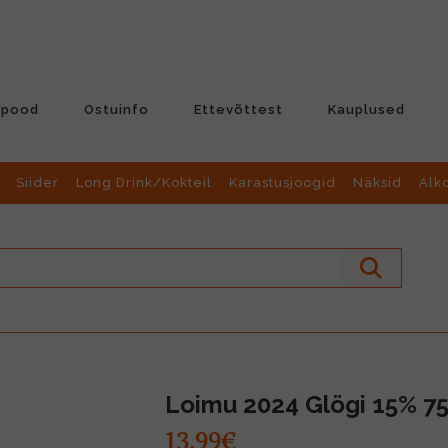
-pood
Ostuinfo
Ettevõttest
Kauplused
Siider
Long Drink/Kokteil
Karastusjoogid
Näksid
Alk
Loimu 2024 Glögi 15% 75
13.99€