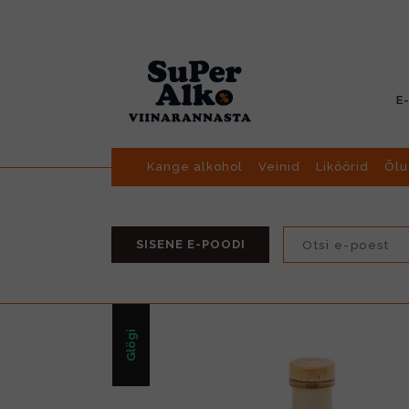
E
Kange alkohol
Veinid
Liköörid
Õlu
SISENE E-POODI
Glögi