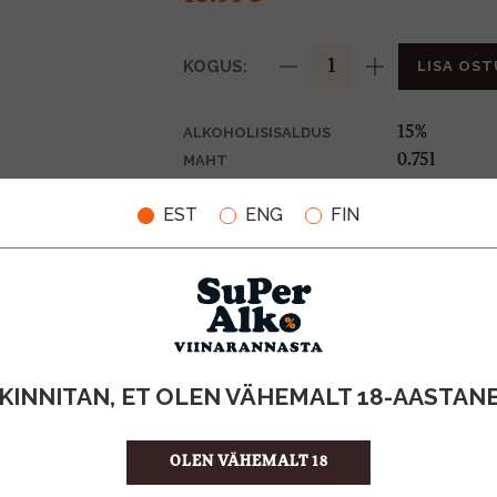
KOGUS:
LISA OST
15%
ALKOHOLISISALDUS
0.75l
MAHT
Soome
PÄRITOLURIIK
EST
ENG
FIN
Glögi
TOOTE LIIK
18.65 €/l
ÜHIKU HIND
6440000300
KOOD
6
KOGUS KASTIS
KINNITAN, ET OLEN VÄHEMALT 18-AASTAN
OLEN VÄHEMALT 18