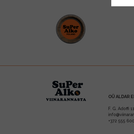
OÜ ALDAR E
F. G. Adoffi 
info@viinara
+372 555 60