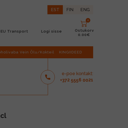
EST
FIN
ENG
0
Ostukorv
EU Transport
Logi sisse
0.00€
oholivaba Vein Õlu/Kokteil
KINGIIDEED
e-poe kontakt:
2
6
21
+37
555
00
cl