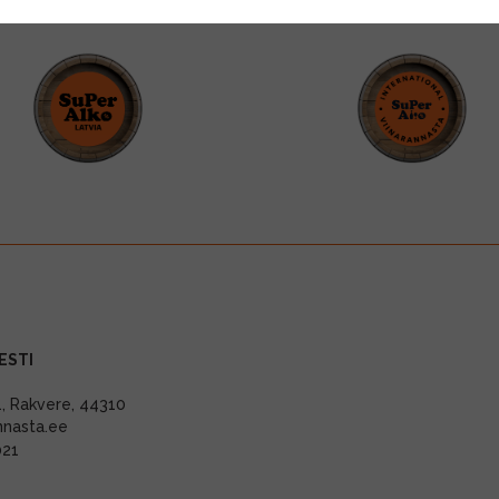
ESTI
11, Rakvere, 44310
nnasta.ee
021