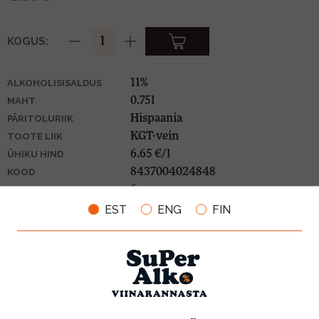
KOGUS:
11%
ALKOHOLISISALDUS
0.75l
MAHT
Hispaania
PÄRITOLURIIK
KGT-vein
TOOTE LIIK
6.65 €/l
ÜHIKU HIND
8437004024848
KOOD
6
KOGUS KASTIS
EST
ENG
FIN