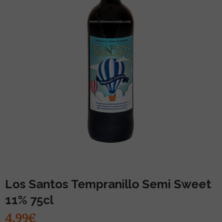
MUU PIIRITUSJOOK
GLÖGI
TEKIILA
HÕRGUTAJA
Los Santos Tempranillo Semi Sweet
11% 75cl
4.99€