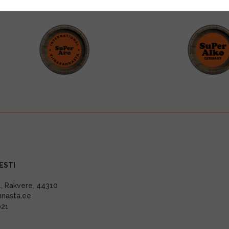
ESTI
11, Rakvere, 44310
nnasta.ee
021