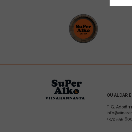
OÜ ALDAR E
F. G. Adoffi 
info@viinara
+372 555 60