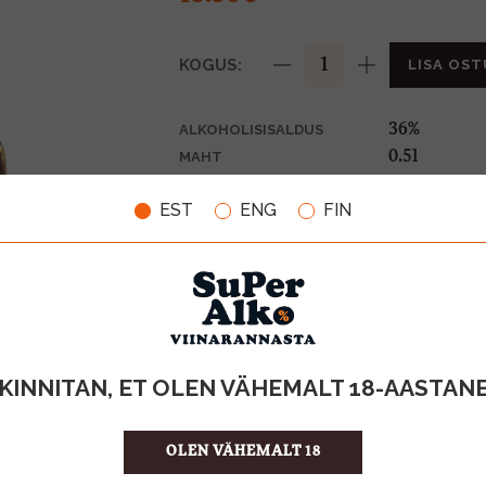
KOGUS:
LISA OST
36%
ALKOHOLISISALDUS
0.5l
MAHT
Moldova
PÄRITOLURIIK
EST
ENG
FIN
Brandy
TOOTE LIIK
27.00 €/l
ÜHIKU HIND
484004401
KOOD
12
KOGUS KASTIS
KINNITAN, ET OLEN VÄHEMALT 18-AASTAN
OLEN VÄHEMALT 18