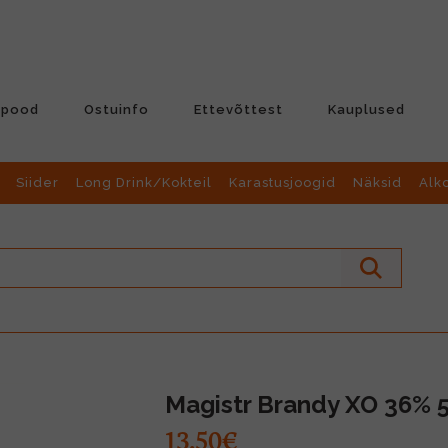
-pood
Ostuinfo
Ettevõttest
Kauplused
Siider
Long Drink/Kokteil
Karastusjoogid
Näksid
Alk
Magistr Brandy XO 36% 5
13.50€