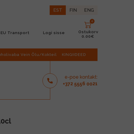
EST
FIN
ENG
0
Ostukorv
EU Transport
Logi sisse
0.00€
oholivaba Vein Õlu/Kokteil
KINGIIDEED
e-poe kontakt:
2
6
21
+37
555
00
0cl