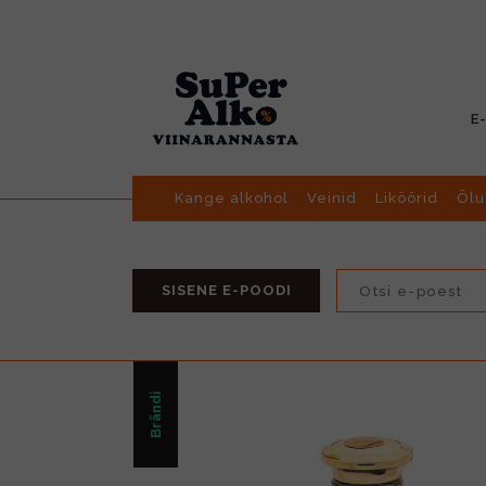
E
Kange alkohol
Veinid
Liköörid
Õlu
SISENE E-POODI
Brändi