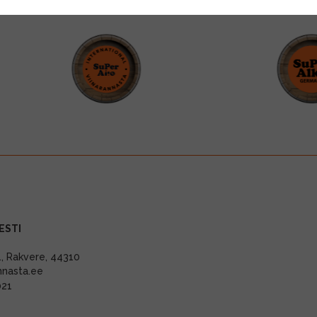
ESTI
11, Rakvere, 44310
nnasta.ee
021