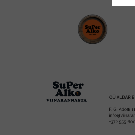
OÜ ALDAR E
F. G. Adoffi 
info@viinara
+372 555 60