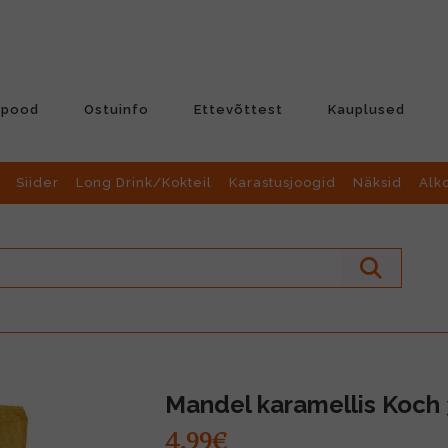
-pood
Ostuinfo
Ettevõttest
Kauplused
Siider
Long Drink/Kokteil
Karastusjoogid
Näksid
Alk
Mandel karamellis Koch
4.99€