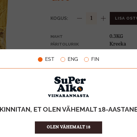
KOGUS:
LISA OST
0.3KG
MAHT
Kreeka
PÄRITOLURIIK
16.63 €/KG
ÜHIKU HIND
EST
ENG
FIN
4742883017
KOOD
20
KOGUS KASTIS
KINNITAN, ET OLEN VÄHEMALT 18-AASTAN
OLEN VÄHEMALT 18