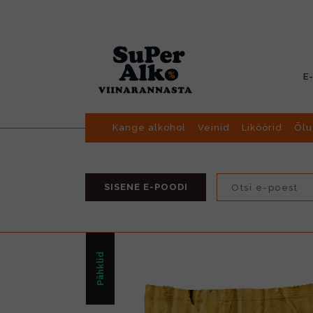
E
Kange alkohol
Veinid
Liköörid
Õlu
SISENE E-POODI
Pähklid