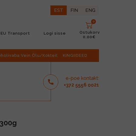
EST
FIN
ENG
0
Ostukorv
EU Transport
Logi sisse
0.00€
oholivaba Vein Õlu/Kokteil
KINGIIDEED
e-poe kontakt:
2
6
21
+37
555
00
 300g