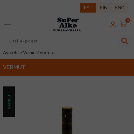
EST
FIN
ENG
0
TAGASI
TAGASI
TAGASI
TAGASI
TAGASI
TAGASI
TAGASI
TAGASI
Avaleht
/Veinid
/Vermut
IIN
ROOSA VEIN
LIKÖÖR
LAGER
IIDER
LONG DRINK
KARASTUSJOOK
PÄHKLID
VERMUT
ISKI
PUNANE VEIN
ÜRDILIKÖÖR
ALE
NATURAALNE SIIDER
KOKTEIL
ESI
MAIUSTUSED
RUMM
VALGE VEIN
KOKTEILILIKÖÖR
NISU
ENERGIAJOOK
MUUD NÄKSID
Vermut
DŽINN
VAHUVEIN
KOORELIKÖÖR
TUME
MAHL/MAHLAJOOK
LISAD
KONJAK
ŠAMPANJA
MARJA/PUUVILJALIKÖÖR
MUU
SIIRUP/JOOGIKONTSENTRAAT
BRÄNDI
KANGESTATUD VEIN
BITTER
VERMUT