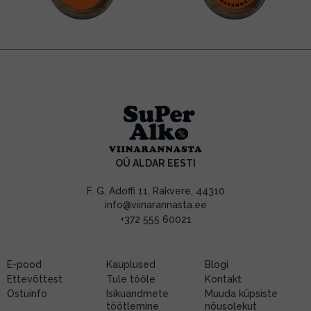
OÜ ALDAR EESTI
F. G. Adoffi 11, Rakvere, 44310
info@viinarannasta.ee
+372 555 60021
E-pood
Kauplused
Blogi
Ettevõttest
Tule tööle
Kontakt
Ostuinfo
Isikuandmete
Muuda küpsiste
töötlemine
nõusolekut