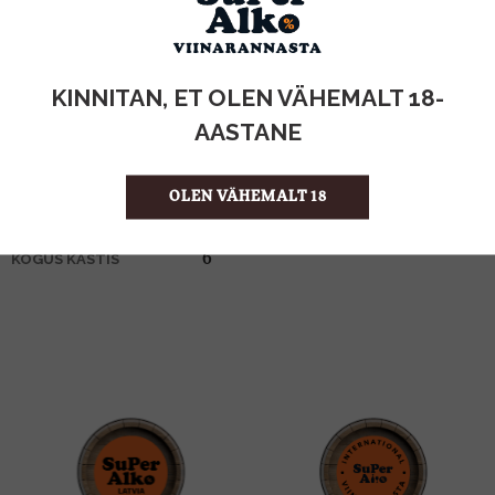
KOGUS:
KINNITAN, ET OLEN VÄHEMALT 18-
15%
ALKOHOLISISALDUS
1l
MAHT
AASTANE
Itaalia
PÄRITOLURIIK
Vermut
TOOTE LIIK
OLEN VÄHEMALT 18
14.50 €/l
ÜHIKU HIND
5010677945004
KOOD
6
KOGUS KASTIS