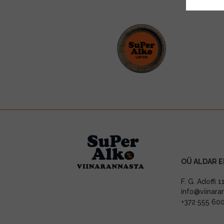
OÜ ALDAR E
F. G. Adoffi 
info@viinara
+372 555 60