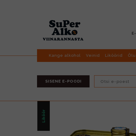
E
Kange alkohol
Veinid
Liköörid
Õlu
SISENE E-POODI
Liköör