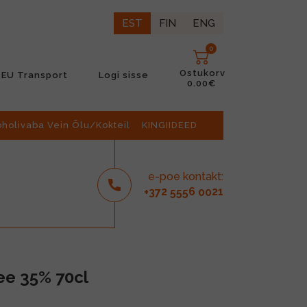
EST
FIN
ENG
0
Ostukorv
EU Transport
Logi sisse
0.00€
oholivaba Vein Õlu/Kokteil
KINGIIDEED
e-poe kontakt:
2
6
21
+37
555
00
ee 35% 70cl