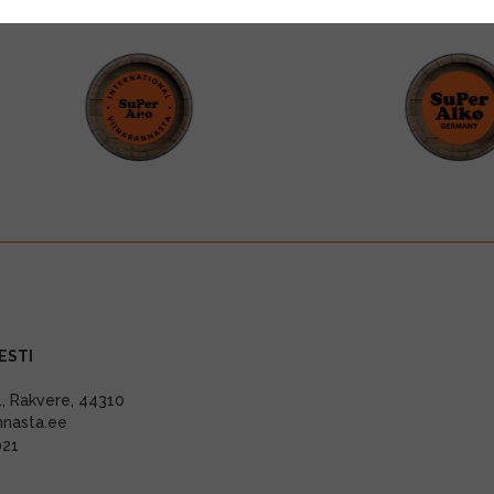
ESTI
11, Rakvere, 44310
nnasta.ee
021