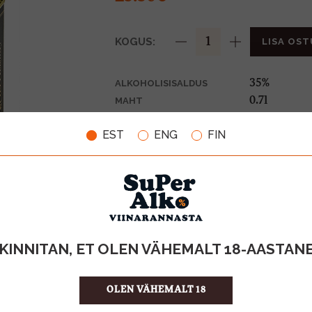
KOGUS:
LISA OST
35%
ALKOHOLISISALDUS
0.7l
MAHT
Vietnam
PÄRITOLURIIK
EST
ENG
FIN
Liköör
TOOTE LIIK
36.43 €/l
ÜHIKU HIND
8936188540
KOOD
6
KOGUS KASTIS
KINNITAN, ET OLEN VÄHEMALT 18-AASTAN
OLEN VÄHEMALT 18