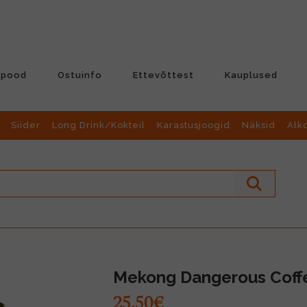
-pood
Ostuinfo
Ettevõttest
Kauplused
Siider
Long Drink/Kokteil
Karastusjoogid
Näksid
Alk
Mekong Dangerous Coff
25.50€