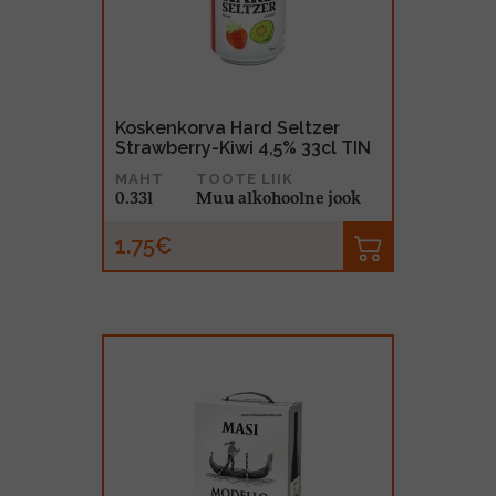
MUU PIIRITUSJOOK
GLÖGI
TEKIILA
HÕRGUTAJA
Koskenkorva Hard Seltzer
Strawberry-Kiwi 4,5% 33cl TIN
MAHT
TOOTE LIIK
0.33l
Muu alkohoolne jook
1.75€