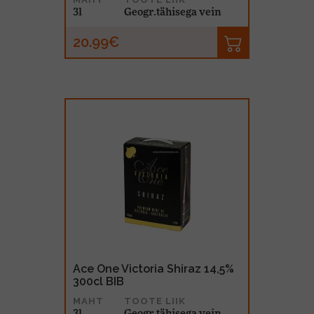
3l
Geogr.tähisega vein
20.99€
Ace One Victoria Shiraz 14,5%
300cl BIB
MAHT
TOOTE LIIK
3l
Geogr.tähisega vein