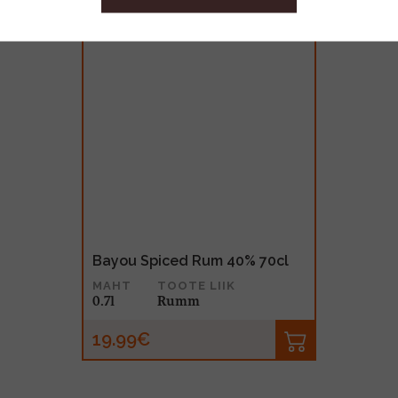
Bayou Spiced Rum 40% 70cl
MAHT
TOOTE LIIK
0.7l
Rumm
19.99€