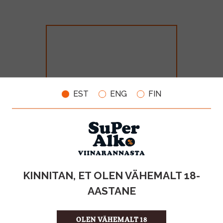
EST
ENG
FIN
Bonaparte Cognac 40% 70cl
MAHT
TOOTE LIIK
KINNITAN, ET OLEN VÄHEMALT 18-
0.7l
Cognac
AASTANE
28.99€
OLEN VÄHEMALT 18