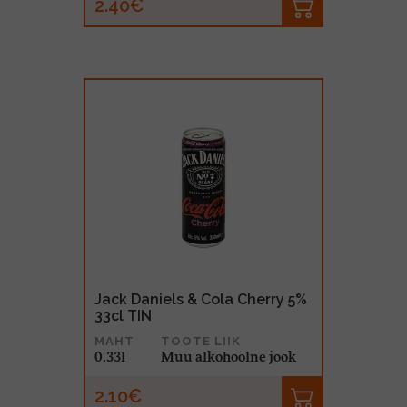
2.40€
Jack Daniels & Cola Cherry 5%
33cl TIN
MAHT
TOOTE LIIK
0.33l
Muu alkohoolne jook
2.10€