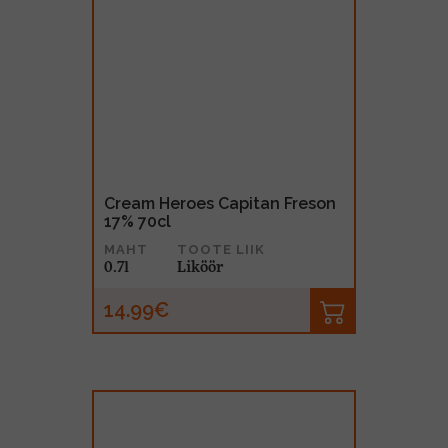
Cream Heroes Capitan Freson
17% 70cl
MAHT
TOOTE LIIK
0.7l
Liköör
14.99€