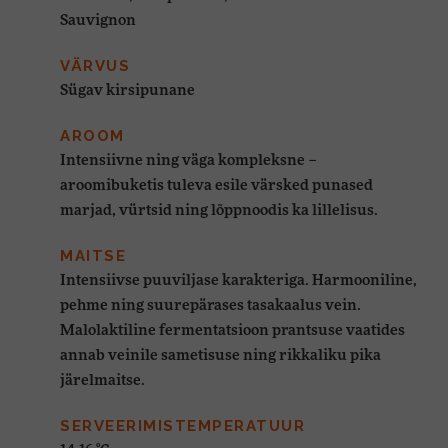
Sauvignon
VÄRVUS
Sügav kirsipunane
AROOM
Intensiivne ning väga kompleksne –
aroomibuketis tuleva esile värsked punased
marjad, vürtsid ning lõppnoodis ka lillelisus.
MAITSE
Intensiivse puuviljase karakteriga. Harmooniline,
pehme ning suurepärases tasakaalus vein.
Malolaktiline fermentatsioon prantsuse vaatides
annab veinile sametisuse ning rikkaliku pika
järelmaitse.
SERVEERIMISTEMPERATUUR