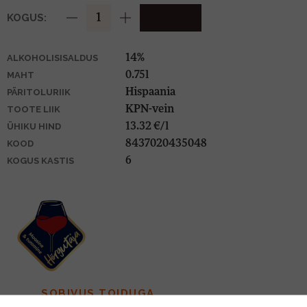
KOGUS:
14%
ALKOHOLISISALDUS
0.75l
MAHT
Hispaania
PÄRITOLURIIK
KPN-vein
TOOTE LIIK
13.32 €/l
ÜHIKU HIND
8437020435048
KOOD
6
KOGUS KASTIS
SOBIVUS TOIDUGA