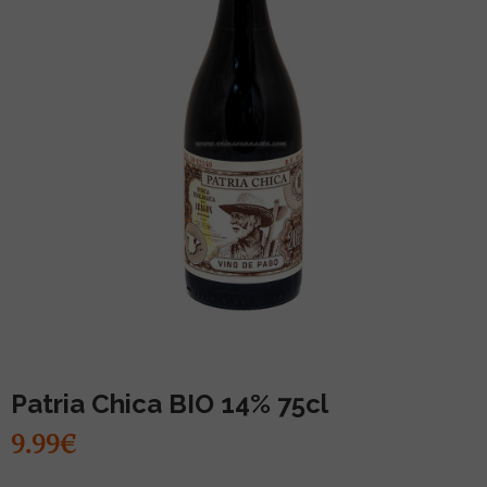
MUU PIIRITUSJOOK
GLÖGI
TEKIILA
HÕRGUTAJA
Patria Chica BIO 14% 75cl
9.99€