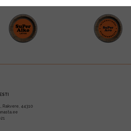
ESTI
11, Rakvere, 44310
nnasta.ee
021