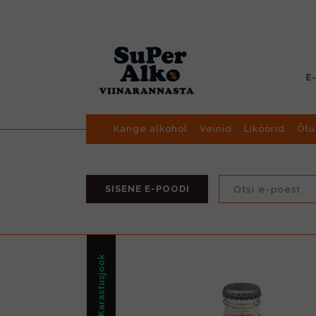
E
Kange alkohol
Veinid
Liköörid
Õlu
SISENE E-POODI
Karastusjook