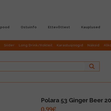
-pood
Ostuinfo
Ettevõttest
Kauplused
Siider
Long Drink/Kokteil
Karastusjoogid
Näksid
Alk
Polara 53 Ginger Beer 20
0.99€