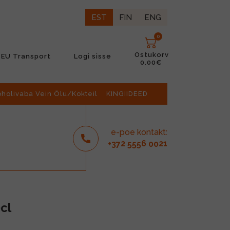
EST
FIN
ENG
0
Ostukorv
EU Transport
Logi sisse
0.00€
oholivaba Vein Õlu/Kokteil
KINGIIDEED
e-poe kontakt:
2
6
21
+37
555
00
cl