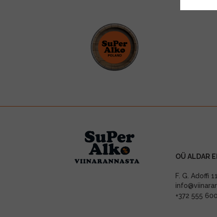
OÜ ALDAR E
F. G. Adoffi 
info@viinara
+372 555 60