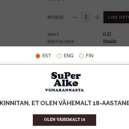
KOGUS:
LISA OST
0.2l
MAHT
Itaalia
PÄRITOLURIIK
Karastusjoo
TOOTE LIIK
EST
ENG
FIN
0,10€
PANT
4.95 €/l
ÜHIKU HIND
8018005005
KOOD
24
KOGUS KASTIS
KINNITAN, ET OLEN VÄHEMALT 18-AASTAN
OLEN VÄHEMALT 18