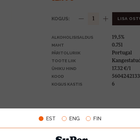
KOGUS:
LISA OST
19,5%
ALKOHOLISISALDUS
0.75l
MAHT
Portugal
PÄRITOLURIIK
Kangestatud
TOOTE LIIK
17.32 €/l
ÜHIKU HIND
5604242133
KOOD
6
KOGUS KASTIS
EST
ENG
FIN
VIINAMARJAD