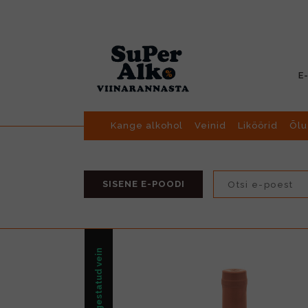
E
Kange alkohol
Veinid
Liköörid
Õlu
SISENE E-POODI
Kangestatud vein