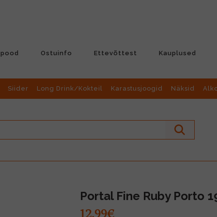
-pood
Ostuinfo
Ettevõttest
Kauplused
Siider
Long Drink/Kokteil
Karastusjoogid
Näksid
Alk
Portal Fine Ruby Porto 1
12.99€