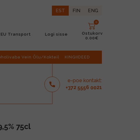
EST
FIN
ENG
0
Ostukorv
EU Transport
Logi sisse
0.00€
oholivaba Vein Õlu/Kokteil
KINGIIDEED
e-poe kontakt:
2
6
21
+37
555
00
9,5% 75cl