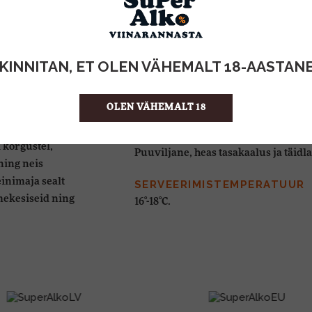
Tinta Roriz, Touriga Franca, Tinta B
VÄRVUS
Jõuliselt tumepunane
KINNITAN, ET OLEN VÄHEMALT 18-AASTAN
semaid
AROOM
alis, Douro jõe
Aroom on ühtaegu puuviljane ja mah
OLEN VÄHEMALT 18
st mägedest,
stiku ja kliima.
MAITSE
 kõrgustel,
Puuviljane, heas tasakaalus ja täidl
ning neis
einimaja sealt
SERVEERIMISTEMPERATUUR
mekesiseid ning
16°-18°C.