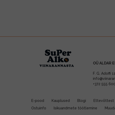
OÜ ALDAR E
F. G. Adoffi 
info@viinara
+372 555 60
E-pood
Kauplused
Blogi
Ettevõttest
Ostuinfo
Isikuandmete töötlemine
Muuda