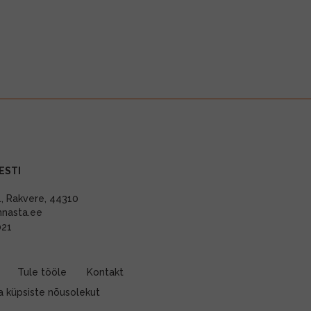
ESTI
11, Rakvere, 44310
nnasta.ee
021
Tule tööle
Kontakt
 küpsiste nõusolekut