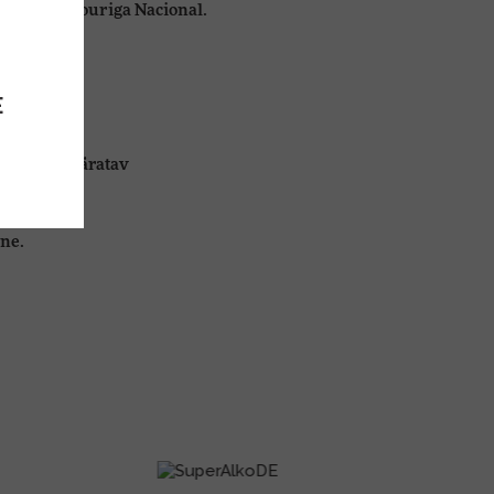
arroca ja Touriga Nacional.
E
laselt isuäratav
ane.