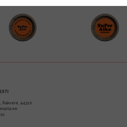
ESTI
11, Rakvere, 44310
nnasta.ee
021