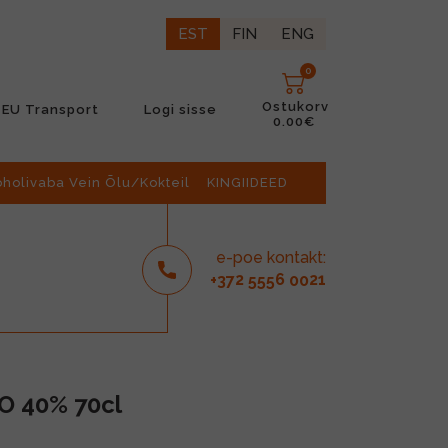
EST
FIN
ENG
0
Ostukorv
EU Transport
Logi sisse
0.00€
oholivaba Vein Õlu/Kokteil
KINGIIDEED
e-poe kontakt:
2
6
21
+37
555
00
XO 40% 70cl