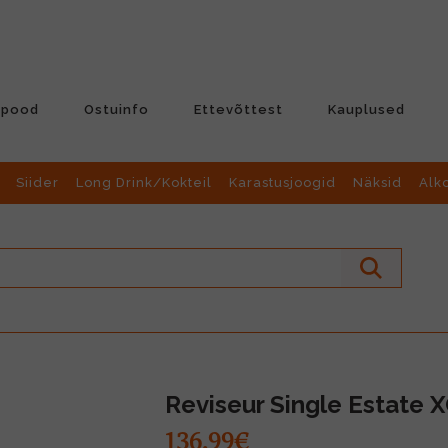
-pood
Ostuinfo
Ettevõttest
Kauplused
Siider
Long Drink/Kokteil
Karastusjoogid
Näksid
Alk
Reviseur Single Estate 
136.99€