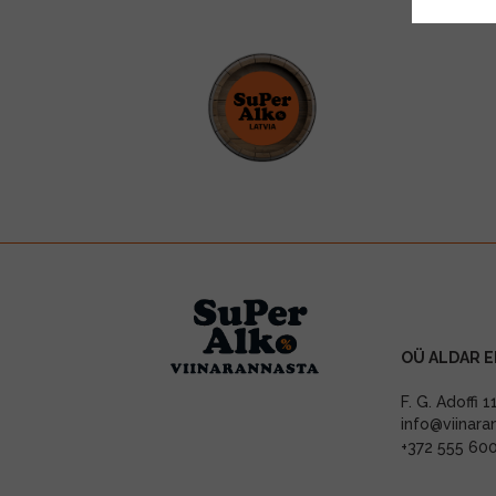
OÜ ALDAR E
F. G. Adoffi 
info@viinara
+372 555 60