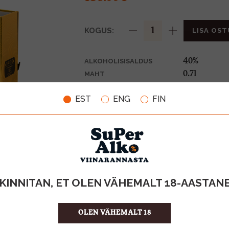
KOGUS:
LISA OST
40%
ALKOHOLISISALDUS
0.7l
MAHT
Prantsusma
PÄRITOLURIIK
EST
ENG
FIN
Cognac
TOOTE LIIK
195.70 €/l
ÜHIKU HIND
3459289700
KOOD
6
KOGUS KASTIS
KINNITAN, ET OLEN VÄHEMALT 18-AASTAN
OLEN VÄHEMALT 18