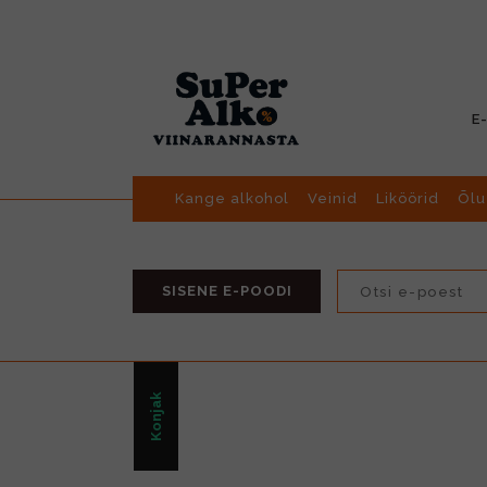
E
Kange alkohol
Veinid
Liköörid
Õlu
SISENE E-POODI
Konjak