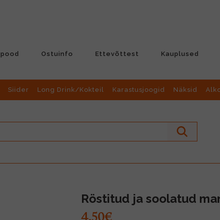
-pood
Ostuinfo
Ettevõttest
Kauplused
Siider
Long Drink/Kokteil
Karastusjoogid
Näksid
Alk
Röstitud ja soolatud ma
4.50€