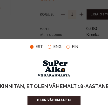
KOGUS:
LISA OST
0.3KG
MAHT
Kreeka
PÄRITOLURIIK
15.00 €/KG
ÜHIKU HIND
EST
ENG
FIN
4742883013
KOOD
KINNITAN, ET OLEN VÄHEMALT 18-AASTAN
OLEN VÄHEMALT 18