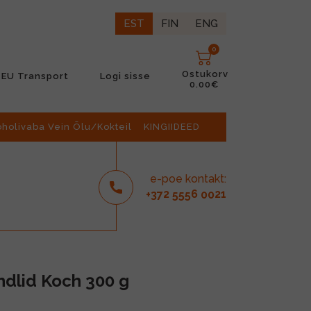
EST
FIN
ENG
0
Ostukorv
EU Transport
Logi sisse
0.00€
oholivaba Vein Õlu/Kokteil
KINGIIDEED
e-poe kontakt:
2
6
21
+37
555
00
ndlid Koch 300 g