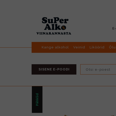
E
Kange alkohol
Veinid
Liköörid
Õlu
SISENE E-POODI
Pähklid