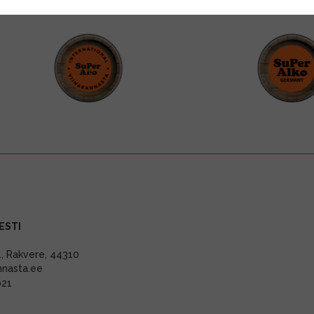
ESTI
11, Rakvere, 44310
nnasta.ee
021