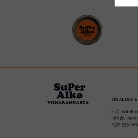
OÜ ALDAR E
F. G. Adoffi 
info@viinara
+372 555 60