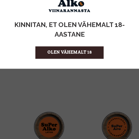
KOGUS:
KINNITAN, ET OLEN VÄHEMALT 18-
AASTANE
0.53KG
MAHT
Eesti
PÄRITOLURIIK
6.04 €/KG
ÜHIKU HIND
OLEN VÄHEMALT 18
4740073040768
KOOD
8
KOGUS KASTIS