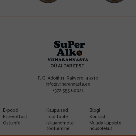
OÜ ALDAR EESTI
F. G. Adoffi 11, Rakvere, 44310
info@viinarannasta.ee
+372 555 60021
E-pood
Kauplused
Blogi
Ettevõttest
Tule tööle
Kontakt
Ostuinfo
Isikuandmete
Muuda küpsiste
töötlemine
nõusolekut