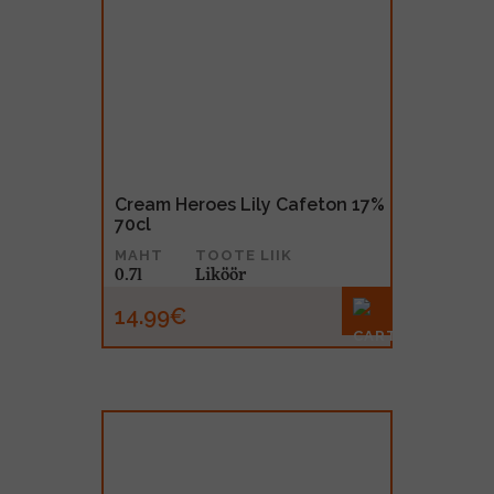
Cream Heroes Lily Cafeton 17%
70cl
MAHT
TOOTE LIIK
0.7l
Liköör
14.99€