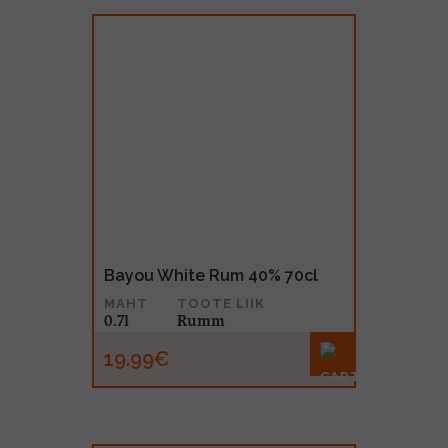
Bayou White Rum 40% 70cl
MAHT
TOOTE LIIK
0.7l
Rumm
19.99€