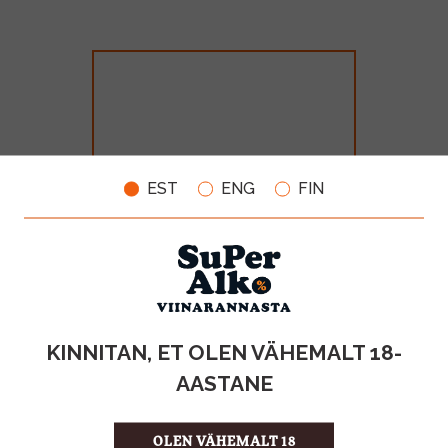
EST
ENG
FIN
Bonaparte Cognac 40% 70cl
MAHT
TOOTE LIIK
KINNITAN, ET OLEN VÄHEMALT 18-
0.7l
Cognac
AASTANE
28.99€
OLEN VÄHEMALT 18