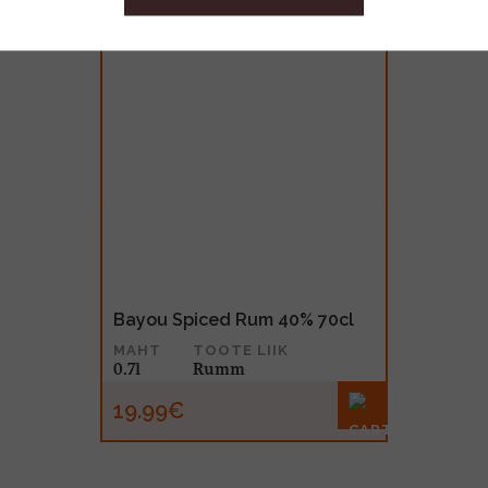
Bayou Spiced Rum 40% 70cl
MAHT
TOOTE LIIK
0.7l
Rumm
19.99€