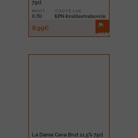
75cl
MAHT
TOOTE LIIK
0.75l
KPN-kvaliteetvahuvein
8.99€
La Dama Cava Brut 11,5% 75cl