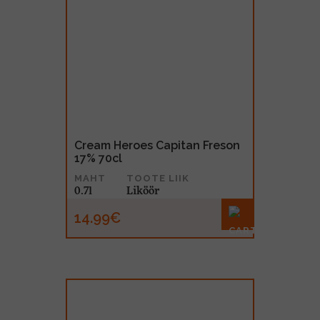
Cream Heroes Capitan Freson
17% 70cl
MAHT
TOOTE LIIK
0.7l
Liköör
14.99€