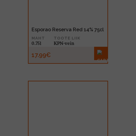
Esporao Reserva Red 14% 75cl
MAHT
TOOTE LIIK
0.75l
KPN-vein
17.99€