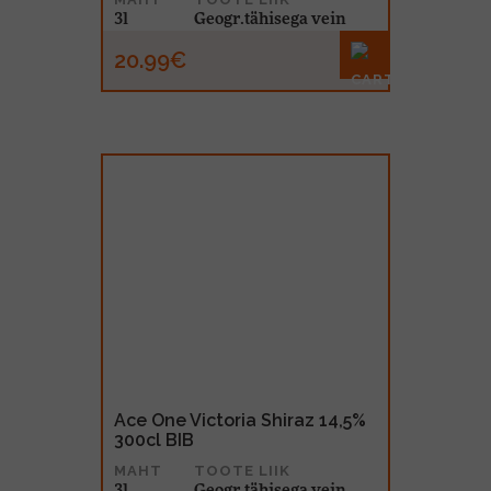
3l
Geogr.tähisega vein
20.99€
Ace One Victoria Shiraz 14,5%
300cl BIB
MAHT
TOOTE LIIK
3l
Geogr.tähisega vein