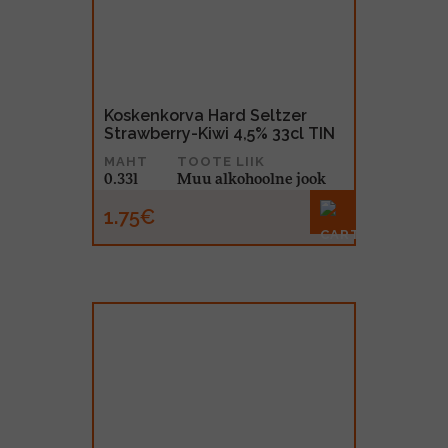
MUU PIIRITUSJOOK
GLÖGI
TEKIILA
HÕRGUTAJA
Koskenkorva Hard Seltzer
Strawberry-Kiwi 4,5% 33cl TIN
MAHT
TOOTE LIIK
0.33l
Muu alkohoolne jook
1.75€