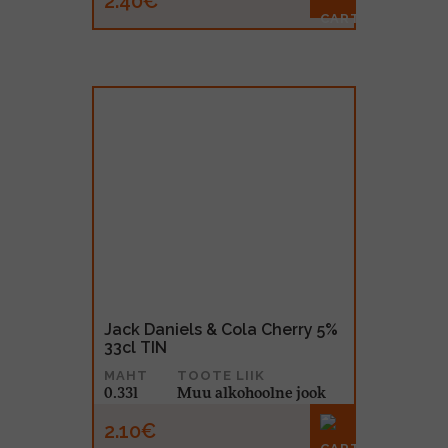
2.40€
Jack Daniels & Cola Cherry 5%
33cl TIN
MAHT
TOOTE LIIK
0.33l
Muu alkohoolne jook
2.10€