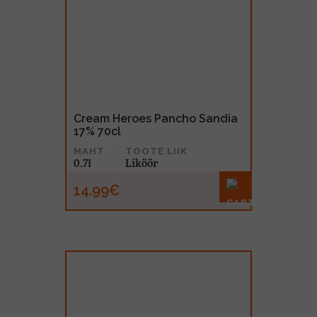
Cream Heroes Pancho Sandia
17% 70cl
MAHT
TOOTE LIIK
0.7l
Liköör
14.99€