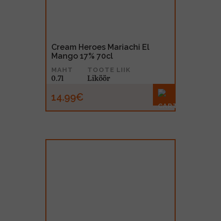
Cream Heroes Mariachi El
Mango 17% 70cl
MAHT
TOOTE LIIK
0.7l
Liköör
14.99€