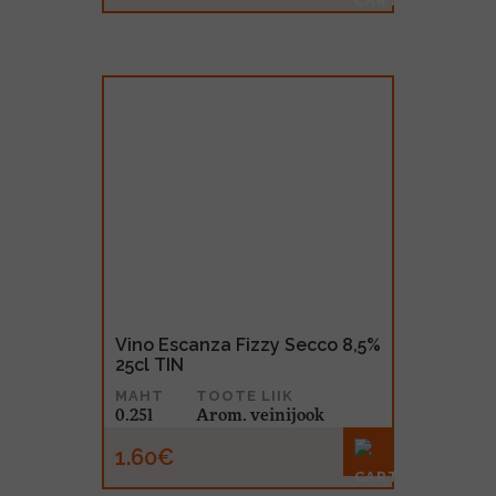
Vino Escanza Fizzy Secco 8,5%
25cl TIN
MAHT
TOOTE LIIK
0.25l
Arom. veinijook
1.60€