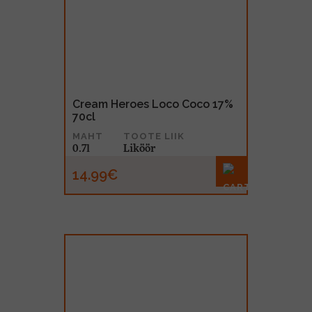
Cream Heroes Loco Coco 17%
70cl
MAHT
TOOTE LIIK
0.7l
Liköör
14.99€