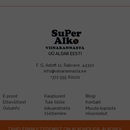
OÜ ALDAR EESTI
F. G. Adoffi 11, Rakvere, 44310
info@viinarannasta.ee
+372 555 60021
E-pood
Kauplused
Blogi
Ettevõttest
Tule tööle
Kontakt
Ostuinfo
Isikuandmete
Muuda küpsiste
töötlemine
nõusolekut
TÄHELEPANU! TEGEMIST ON ALKOHOLIGA. ALKOHOL