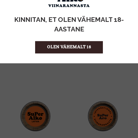
KOGUS:
KINNITAN, ET OLEN VÄHEMALT 18-
0.52KG
MAHT
AASTANE
Eesti
PÄRITOLURIIK
4.42 €/KG
ÜHIKU HIND
OLEN VÄHEMALT 18
4740073030707
KOOD
8
KOGUS KASTIS