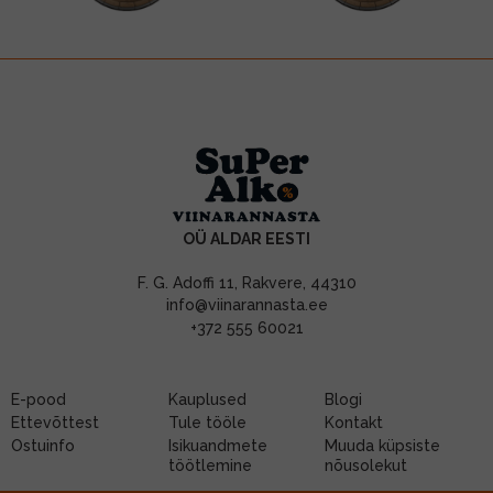
OÜ ALDAR EESTI
F. G. Adoffi 11, Rakvere, 44310
info@viinarannasta.ee
+372 555 60021
E-pood
Kauplused
Blogi
Ettevõttest
Tule tööle
Kontakt
Ostuinfo
Isikuandmete
Muuda küpsiste
töötlemine
nõusolekut