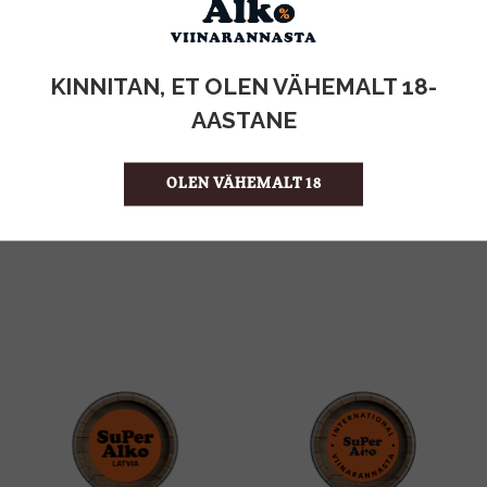
KOGUS:
KINNITAN, ET OLEN VÄHEMALT 18-
AASTANE
0.53KG
MAHT
Eesti
PÄRITOLURIIK
6.60 €/KG
ÜHIKU HIND
OLEN VÄHEMALT 18
4740073040041
KOOD
8
KOGUS KASTIS