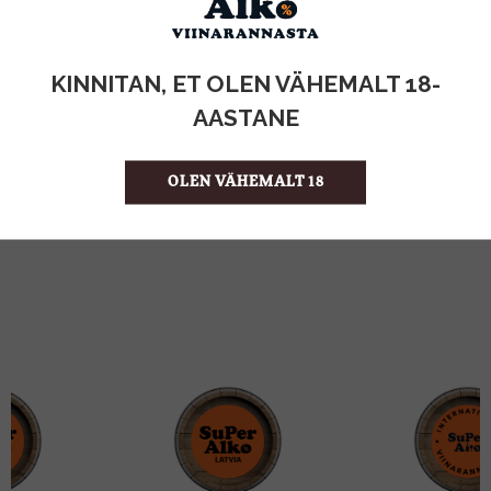
KOGUS:
KINNITAN, ET OLEN VÄHEMALT 18-
0.75l
MAHT
AASTANE
Saksamaa
PÄRITOLURIIK
Alkoholivaba vein
TOOTE LIIK
13.32 €/l
ÜHIKU HIND
OLEN VÄHEMALT 18
4260167110677
KOOD
6
KOGUS KASTIS