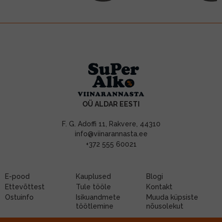
OÜ ALDAR EESTI
F. G. Adoffi 11, Rakvere, 44310
info@viinarannasta.ee
+372 555 60021
E-pood
Kauplused
Blogi
Ettevõttest
Tule tööle
Kontakt
Ostuinfo
Isikuandmete
Muuda küpsiste
töötlemine
nõusolekut