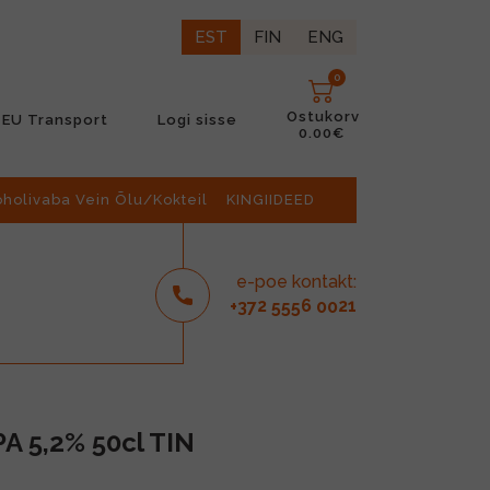
EST
FIN
ENG
0
Ostukorv
EU Transport
Logi sisse
0.00€
oholivaba Vein Õlu/Kokteil
KINGIIDEED
e-poe kontakt:
2
6
21
+37
555
00
A 5,2% 50cl TIN