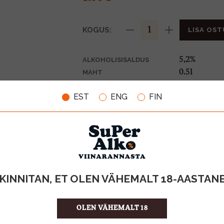
KOGUS:
LISA OST
5,2%
ALKOHOLISISALDUS
0.5l
MAHT
Eesti
PÄRITOLURIIK
EST
ENG
FIN
Õlu
TOOTE LIIK
0,10€
PANT
3.98 €/l
ÜHIKU HIND
4744136010
KOOD
24
KOGUS KASTIS
KINNITAN, ET OLEN VÄHEMALT 18-AASTAN
OLEN VÄHEMALT 18