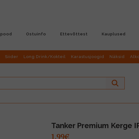
-pood
Ostuinfo
Ettevõttest
Kauplused
Siider
Long Drink/Kokteil
Karastusjoogid
Näksid
Alk
Tanker Premium Kerge IP
1.99€