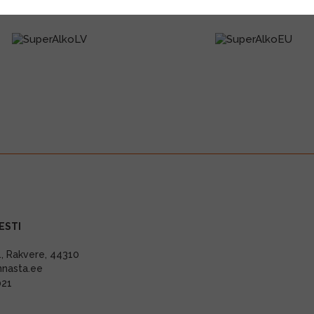
ESTI
11, Rakvere, 44310
nnasta.ee
021