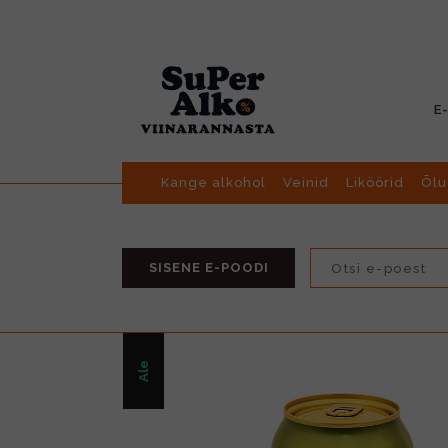
E
Kange alkohol
Veinid
Liköörid
Õlu
SISENE E-POODI
Ale