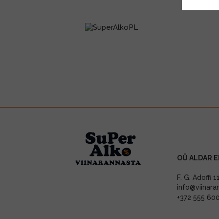
OÜ ALDAR E
F. G. Adoffi 
info@viinara
+372 555 60