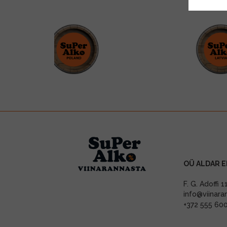
OÜ ALDAR E
F. G. Adoffi 
info@viinara
+372 555 60