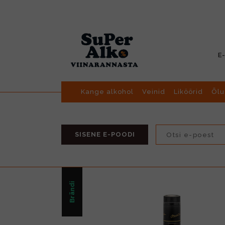
E
Kange alkohol
Veinid
Liköörid
Õlu
SISENE E-POODI
Brändi