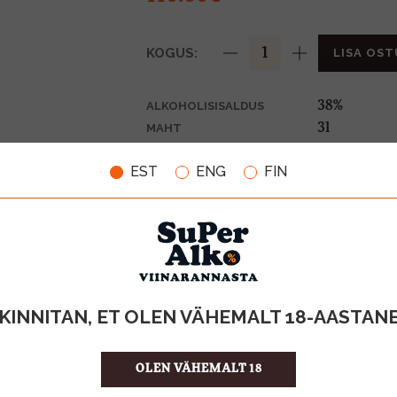
KOGUS:
LISA OST
38%
ALKOHOLISISALDUS
3l
MAHT
Hispaania
PÄRITOLURIIK
EST
ENG
FIN
Brandy
TOOTE LIIK
36.67 €/l
ÜHIKU HIND
8410113000
KOOD
1
KOGUS KASTIS
KINNITAN, ET OLEN VÄHEMALT 18-AASTAN
OLEN VÄHEMALT 18