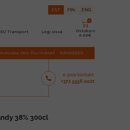
EST
FIN
ENG
0
Ostukorv
EU Transport
Logi sisse
0.00€
oholivaba Vein Õlu/Kokteil
KINGIIDEED
e-poe kontakt:
2
6
21
+37
555
00
andy 38% 300cl