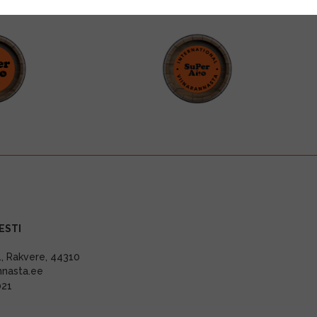
ESTI
11, Rakvere, 44310
nnasta.ee
021