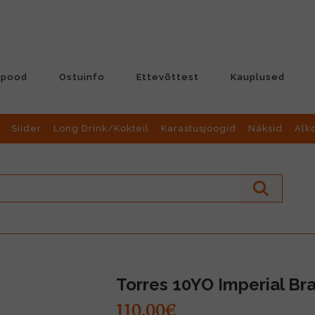
-pood
Ostuinfo
Ettevõttest
Kauplused
Siider
Long Drink/Kokteil
Karastusjoogid
Näksid
Alk
Torres 10YO Imperial Br
110.00€