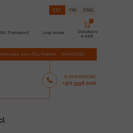
EST
FIN
ENG
0
Ostukorv
EU Transport
Logi sisse
0.00€
oholivaba Vein Õlu/Kokteil
KINGIIDEED
e-poe kontakt:
2
6
21
+37
555
00
cl