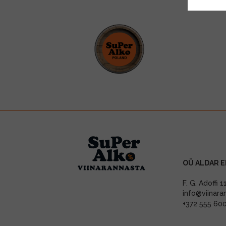
OÜ ALDAR E
F. G. Adoffi 
info@viinara
+372 555 60