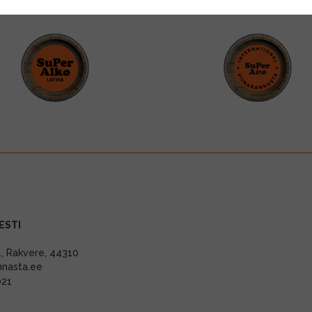
ESTI
11, Rakvere, 44310
nnasta.ee
021