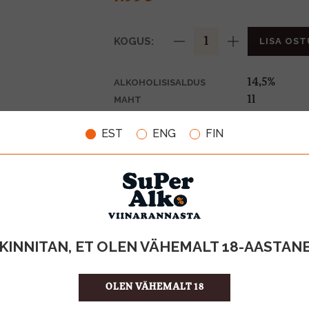
KOGUS:
LISA OST
14,5%
ALKOHOLISISALDUS
1l
MAHT
Poola
PÄRITOLURIIK
EST
ENG
FIN
Vermut
TOOTE LIIK
7.99 €/l
ÜHIKU HIND
5901064000
KOOD
6
KOGUS KASTIS
KINNITAN, ET OLEN VÄHEMALT 18-AASTAN
OLEN VÄHEMALT 18