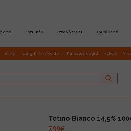
-pood
Ostuinfo
Ettevõttest
Kauplused
Siider
Long Drink/Kokteil
Karastusjoogid
Näksid
Alk
Totino Bianco 14,5% 100
7.99€