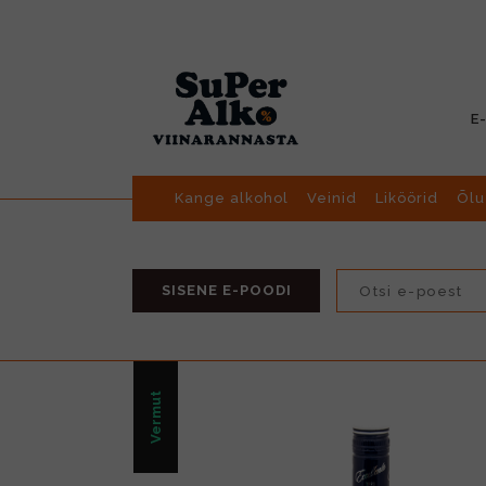
E
Kange alkohol
Veinid
Liköörid
Õlu
SISENE E-POODI
Vermut