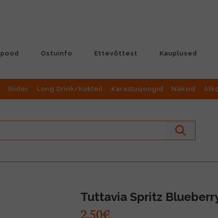
-pood
Ostuinfo
Ettevõttest
Kauplused
Siider
Long Drink/Kokteil
Karastusjoogid
Näksid
Alk
Tuttavia Spritz Blueber
2.50€