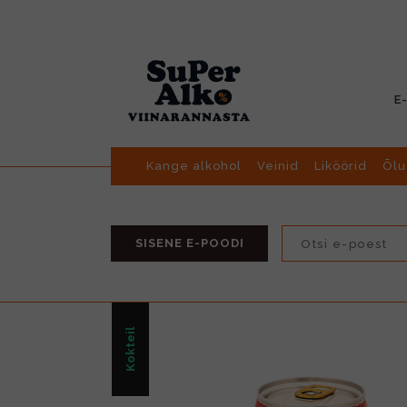
E
Kange alkohol
Veinid
Liköörid
Õlu
SISENE E-POODI
Kokteil