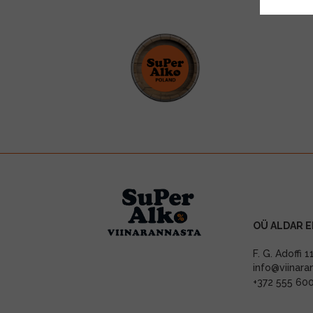
OÜ ALDAR E
F. G. Adoffi 
info@viinara
+372 555 60