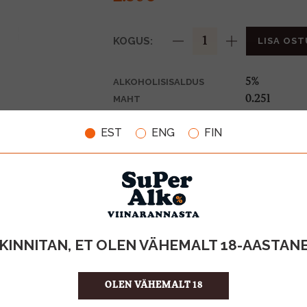
KOGUS:
LISA OST
5%
ALKOHOLISISALDUS
0.25l
MAHT
Itaalia
PÄRITOLURIIK
EST
ENG
FIN
Arom. veini
TOOTE LIIK
0,10€
PANT
10.00 €/l
ÜHIKU HIND
8010471007
KOOD
12
KOGUS KASTIS
KINNITAN, ET OLEN VÄHEMALT 18-AASTAN
OLEN VÄHEMALT 18