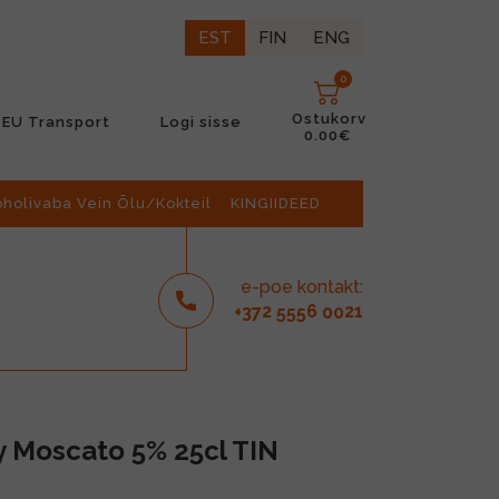
EST
FIN
ENG
0
Ostukorv
EU Transport
Logi sisse
0.00€
oholivaba Vein Õlu/Kokteil
KINGIIDEED
e-poe kontakt:
2
6
21
+37
555
00
ry Moscato 5% 25cl TIN