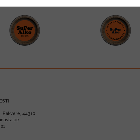
ESTI
11, Rakvere, 44310
nnasta.ee
021