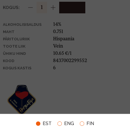
KOGUS:
14%
ALKOHOLISISALDUS
0.75l
MAHT
Hispaania
PÄRITOLURIIK
Vein
TOOTE LIIK
10.65 €/l
ÜHIKU HIND
8437002299552
KOOD
6
KOGUS KASTIS
EST
ENG
FIN
SOBIVUS TOIDUGA