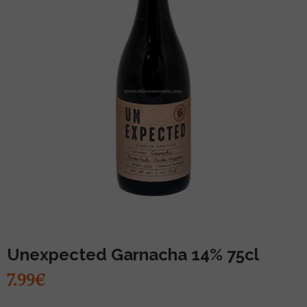
MUU PIIRITUSJOOK
GLÖGI
TEKIILA
HÕRGUTAJA
Unexpected Garnacha 14% 75cl
7.99€