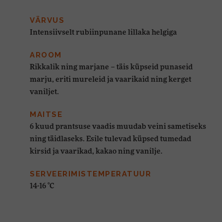
VÄRVUS
Intensiivselt rubiinpunane lillaka helgiga
AROOM
Rikkalik ning marjane – täis küpseid punaseid
marju, eriti mureleid ja vaarikaid ning kerget
vaniljet.
MAITSE
6 kuud prantsuse vaadis muudab veini sametiseks
ning täidlaseks. Esile tulevad küpsed tumedad
kirsid ja vaarikad, kakao ning vanilje.
SERVEERIMISTEMPERATUUR
14-16 °C