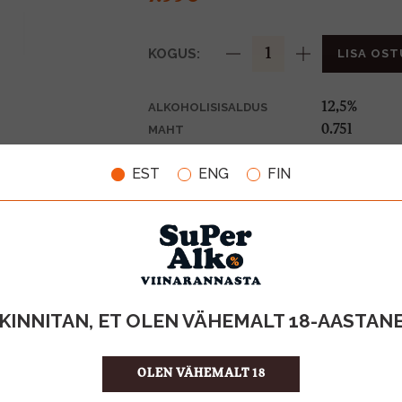
KOGUS:
LISA OST
12,5%
ALKOHOLISISALDUS
0.75l
MAHT
Itaalia
PÄRITOLURIIK
EST
ENG
FIN
KPN-vein
TOOTE LIIK
10.65 €/l
ÜHIKU HIND
8004349012
KOOD
6
KOGUS KASTIS
KINNITAN, ET OLEN VÄHEMALT 18-AASTAN
OLEN VÄHEMALT 18