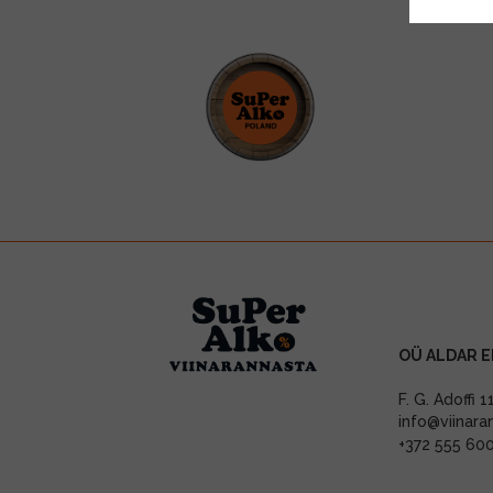
OÜ ALDAR E
F. G. Adoffi 
info@viinara
+372 555 60