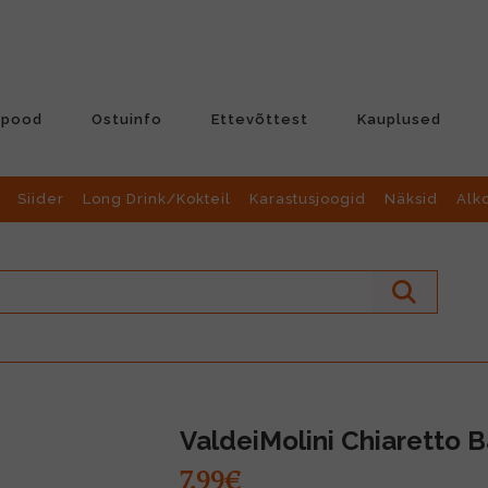
-pood
Ostuinfo
Ettevõttest
Kauplused
Siider
Long Drink/Kokteil
Karastusjoogid
Näksid
Alk
ValdeiMolini Chiaretto B
7.99€