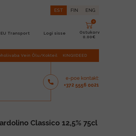
EST
FIN
ENG
0
Ostukorv
EU Transport
Logi sisse
0.00€
oholivaba Vein Õlu/Kokteil
KINGIIDEED
e-poe kontakt:
2
6
21
+37
555
00
ardolino Classico 12,5% 75cl