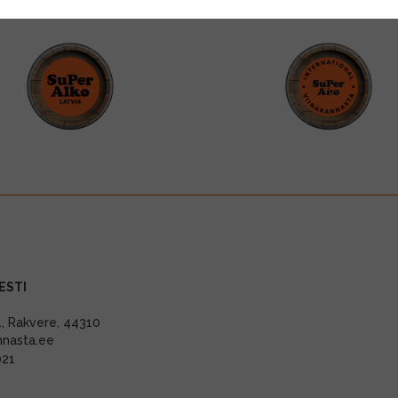
ESTI
11, Rakvere, 44310
nnasta.ee
021