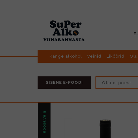
E
Kange alkohol
Veinid
Liköörid
Õlu
SISENE E-POODI
Roosa vein