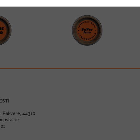
ESTI
11, Rakvere, 44310
nnasta.ee
021