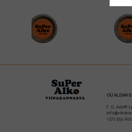
OÜ ALDAR E
F. G. Adoffi 
info@viinara
+372 555 60