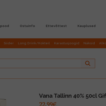
-pood
Ostuinfo
Ettevõttest
Kauplused
Siider
Long Drink/Kokteil
Karastusjoogid
Näksid
Alk
Vana Tallinn 40% 50cl Gi
22.99€