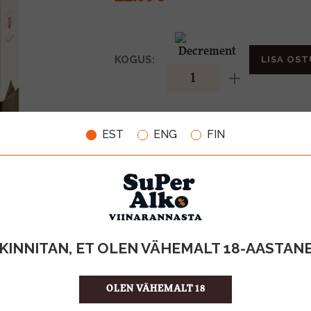
KOGUS:
LISA OST
40%
ALKOHOLISISALDUS
EST
ENG
FIN
0.5l
MAHT
Eesti
PÄRITOLURIIK
Liköör
TOOTE LIIK
45.98 €/l
ÜHIKU HIND
4740050003
KOOD
6
KOGUS KASTIS
KINNITAN, ET OLEN VÄHEMALT 18-AASTAN
OLEN VÄHEMALT 18