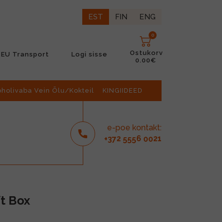
EST
FIN
ENG
0
Ostukorv
EU Transport
Logi sisse
0.00€
oholivaba Vein Õlu/Kokteil
KINGIIDEED
e-poe kontakt:
2
6
21
+37
555
00
ft Box