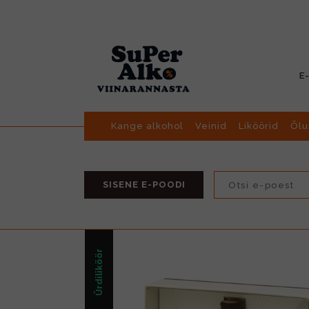
E
Kange alkohol
Veinid
Liköörid
Õlu
SISENE E-POODI
Ürdiliköör