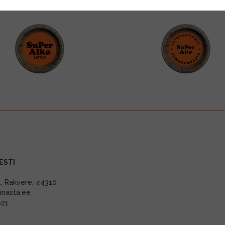
ESTI
11, Rakvere, 44310
nnasta.ee
021