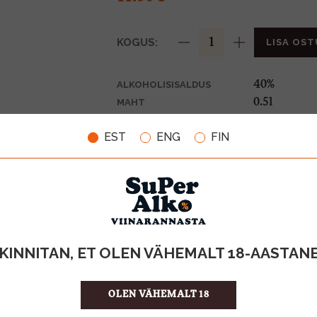
KOGUS:
LISA OST
40%
ALKOHOLISISALDUS
0.5l
MAHT
Eesti
PÄRITOLURIIK
EST
ENG
FIN
Liköör
TOOTE LIIK
23.98 €/l
ÜHIKU HIND
4740050002
KOOD
12
KOGUS KASTIS
KINNITAN, ET OLEN VÄHEMALT 18-AASTAN
OLEN VÄHEMALT 18