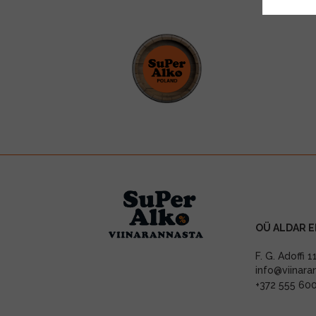
OÜ ALDAR E
F. G. Adoffi 
info@viinara
+372 555 60