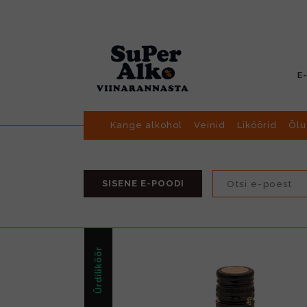
E
Kange alkohol
Veinid
Liköörid
Õlu
SISENE E-POODI
Ürdiliköör