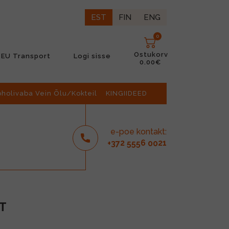
EST
FIN
ENG
0
Ostukorv
EU Transport
Logi sisse
0.00€
oholivaba Vein Õlu/Kokteil
KINGIIDEED
e-poe kontakt:
2
6
21
+37
555
00
ET