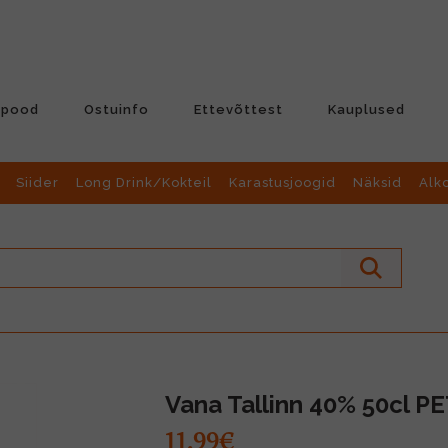
-pood
Ostuinfo
Ettevõttest
Kauplused
Siider
Long Drink/Kokteil
Karastusjoogid
Näksid
Alk
Vana Tallinn 40% 50cl P
11.99€