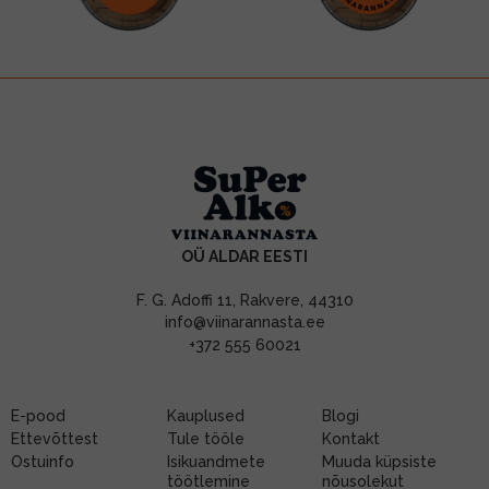
OÜ ALDAR EESTI
F. G. Adoffi 11, Rakvere, 44310
info@viinarannasta.ee
+372 555 60021
E-pood
Kauplused
Blogi
Ettevõttest
Tule tööle
Kontakt
Ostuinfo
Isikuandmete
Muuda küpsiste
töötlemine
nõusolekut