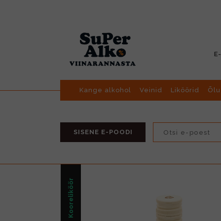
E
Kange alkohol
Veinid
Liköörid
Õlu
SISENE E-POODI
Kooreliköör