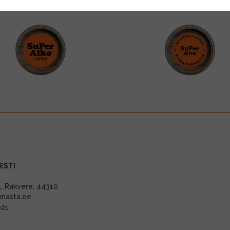
ESTI
11, Rakvere, 44310
nnasta.ee
021