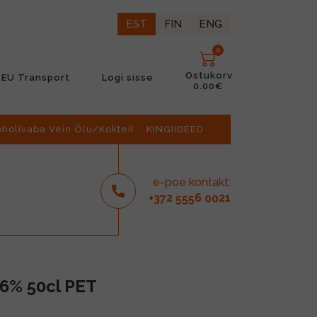
EST
FIN
ENG
0
Ostukorv
EU Transport
Logi sisse
0.00€
oholivaba Vein Õlu/Kokteil
KINGIIDEED
e-poe kontakt:
2
6
21
+37
555
00
16% 50cl PET