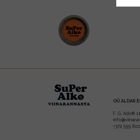
OÜ ALDAR E
F. G. Adoffi 
info@viinara
+372 555 60