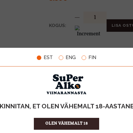
KOGUS:
LISA OST
16%
ALKOHOLISISALDUS
EST
ENG
FIN
0.5l
MAHT
Eesti
PÄRITOLURIIK
Liköör
TOOTE LIIK
16.60 €/l
ÜHIKU HIND
4740050006
KOOD
12
KOGUS KASTIS
KINNITAN, ET OLEN VÄHEMALT 18-AASTAN
OLEN VÄHEMALT 18