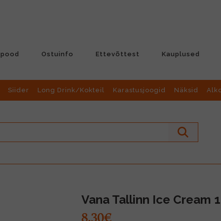
-pood
Ostuinfo
Ettevõttest
Kauplused
Siider
Long Drink/Kokteil
Karastusjoogid
Näksid
Alk
Vana Tallinn Ice Cream 
8.30€