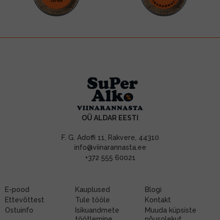
OÜ ALDAR EESTI
F. G. Adoffi 11, Rakvere, 44310
info@viinarannasta.ee
+372 555 60021
E-pood
Kauplused
Blogi
Ettevõttest
Tule tööle
Kontakt
Ostuinfo
Isikuandmete
Muuda küpsiste
töötlemine
nõusolekut