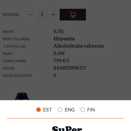
KOGUS:
0.75l
MAHT
Hispaania
PÄRITOLURIIK
Alkoholivaba vahuvein
TOOTE LIIK
0,10€
PANT
7.99 €/l
ÜHIKU HIND
8410023096171
KOOD
6
KOGUS KASTIS
EST
ENG
FIN