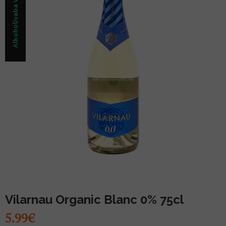
MUU PIIRITUSJOOK
GLÖGI
TEKIILA
HÕRGUTAJA
Vilarnau Organic Blanc 0% 75cl
5.99€